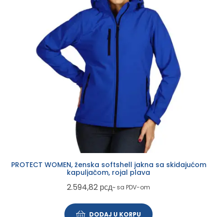
PROTECT WOMEN, ženska softshell jakna sa skidajućom
kapuljačom, rojal plava
2.594,82
рсд
~ sa PDV-om
DODAJ U KORPU