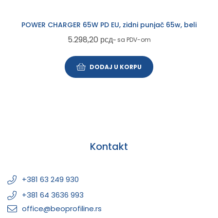
POWER CHARGER 65W PD EU, zidni punjač 65w, beli
5.298,20
рсд
~ sa PDV-om
DODAJ U KORPU
Kontakt
+381 63 249 930
+381 64 3636 993
office@beoprofiline.rs