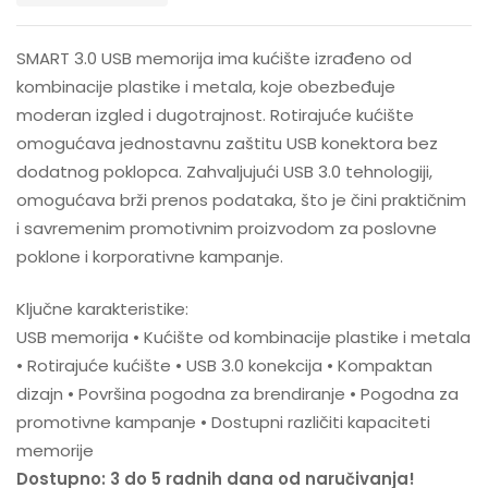
SMART 3.0 USB memorija ima kućište izrađeno od
kombinacije plastike i metala, koje obezbeđuje
moderan izgled i dugotrajnost. Rotirajuće kućište
omogućava jednostavnu zaštitu USB konektora bez
dodatnog poklopca. Zahvaljujući USB 3.0 tehnologiji,
omogućava brži prenos podataka, što je čini praktičnim
i savremenim promotivnim proizvodom za poslovne
poklone i korporativne kampanje.
Ključne karakteristike:
USB memorija • Kućište od kombinacije plastike i metala
• Rotirajuće kućište • USB 3.0 konekcija • Kompaktan
dizajn • Površina pogodna za brendiranje • Pogodna za
promotivne kampanje • Dostupni različiti kapaciteti
memorije
Dostupno: 3 do 5 radnih dana od naručivanja!