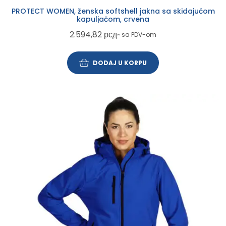
PROTECT WOMEN, ženska softshell jakna sa skidajućom
kapuljačom, crvena
2.594,82
рсд
~ sa PDV-om
DODAJ U KORPU