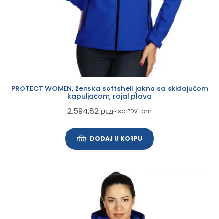
PROTECT WOMEN, ženska softshell jakna sa skidajućom
kapuljačom, rojal plava
2.594,82
рсд
~ sa PDV-om
DODAJ U KORPU