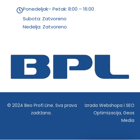
Ponedeljak– Petak: 8:00 – 16:00
Subota: Zatvoreno
Nedelja: Zatvoreno
© 2024 Beo Profi Line. Sva prava
Izrada Webshopa
i
SEO
zadržana.
Optimizacija
,
Geos
Media