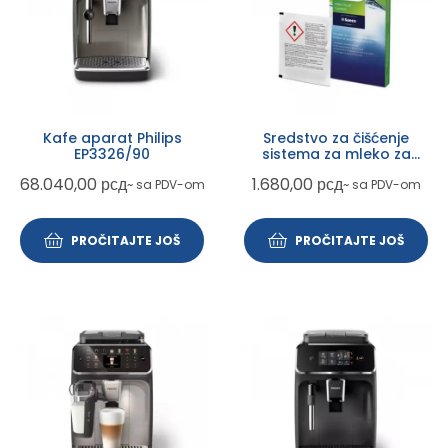
Kafe aparat Philips
Sredstvo za čišćenje
EP3326/90
sistema za mleko za
Philips espresso aparate
68.040,00
рсд
1.680,00
рсд
~ sa PDV-om
~ sa PDV-om
CA 6705
PROČITAJTE JOŠ
PROČITAJTE JOŠ