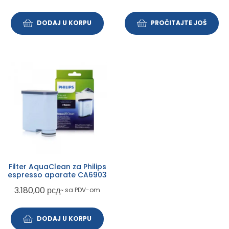
DODAJ U KORPU
PROČITAJTE JOŠ
Filter AquaClean za Philips
espresso aparate CA6903
3.180,00
рсд
~ sa PDV-om
DODAJ U KORPU