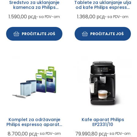
Sredstvo za uklanjanje
Tablete za uklanjanje ulja
kamenca za Philips
od kafe Philips espresso
espresso aparate 6700
aparate 6704
1.590,00
рсд
1.368,00
рсд
~ sa PDV-om
~ sa PDV-om
PROČITAJTE JOŠ
PROČITAJTE JOŠ
Komplet za održavanje
Kafe aparat Philips
Philips espresso aparata
EP2331/10
CA6707/10
8.700,00
рсд
79.990,80
рсд
~ sa PDV-om
~ sa PDV-om