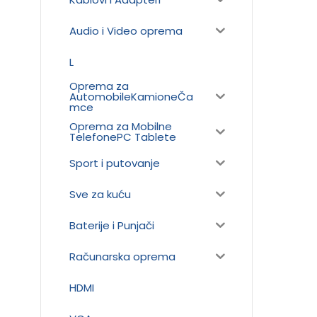
Audio i Video oprema
L
Oprema za
AutomobileKamioneČa
mce
Oprema za Mobilne
TelefonePC Tablete
Sport i putovanje
Sve za kuću
Baterije i Punjači
Računarska oprema
HDMI