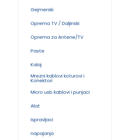
Gejmerski
Oprema TV / Daljinski
Oprema za Antene/TV
Paste
Kalaj
Mrezni kablovi koturovi i
Konektori
Micro usb kablovi i punjaci
Alat
Ispravljaci
napajanja