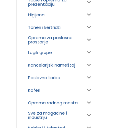
prezentaciju
Higijena
Toneri i kertridži
Oprema za poslovne
prostorije
Logik grupe
Kancelarijski nameštaj
Poslovne torbe
Koferi
Oprema radnog mesta
Sve za magacine i
industriju
Kablovi i Adapteri