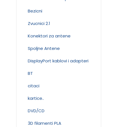
Bezicni
Zvucnici 2.1
Konektori za antene
Spoljne Antene
DisplayPort kablovi i adapteri
BT
citaci
kartice..
DVD/CD
3D filamenti PLA