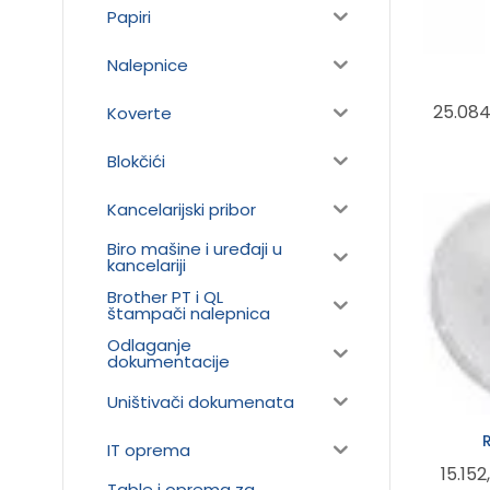
Papiri
Nalepnice
25.08
Koverte
Blokčići
Kancelarijski pribor
Biro mašine i uređaji u
kancelariji
Brother PT i QL
štampači nalepnica
Odlaganje
dokumentacije
Uništivači dokumenata
IT oprema
15.152
Table i oprema za