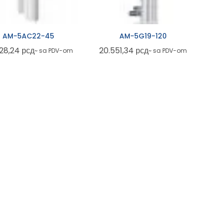
AM-5AC22-45
AM-5G19-120
628,24
рсд
20.551,34
рсд
~ sa PDV-om
~ sa PDV-om