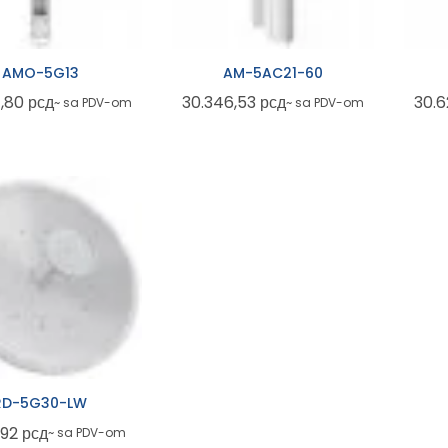
AMO-5G13
AM-5AC21-60
4,80
рсд
30.346,53
рсд
30.
~ sa PDV-om
~ sa PDV-om
RD-5G30-LW
,92
рсд
~ sa PDV-om