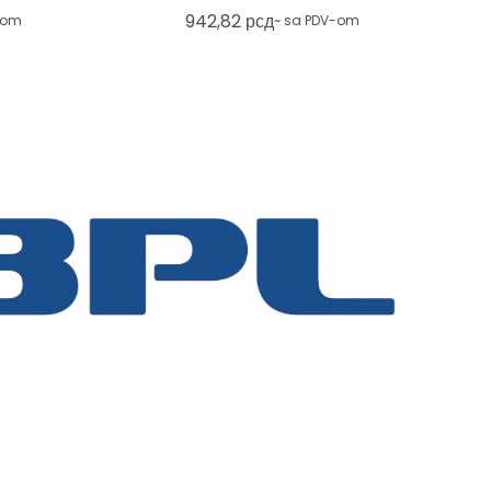
942,82
рсд
-om
~ sa PDV-om