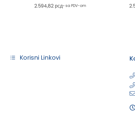
plava
2.594,82
рсд
2.
~ sa PDV-om
Korisni Linkovi
K