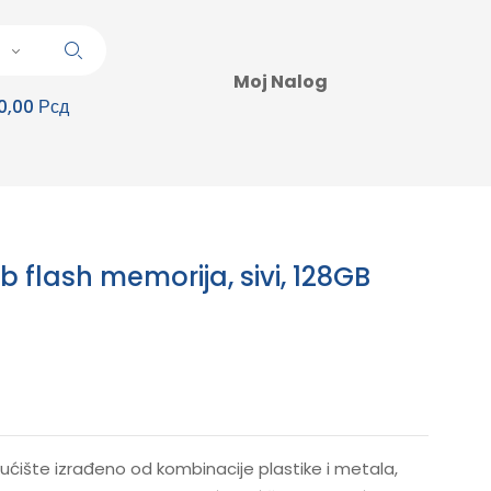
Moj Nalog
0,00 Рсд
b flash memorija, sivi, 128GB
ćište izrađeno od kombinacije plastike i metala,