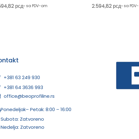
plava
tamno siva
594,82
рсд
2.594,82
рсд
~ sa PDV-om
~ sa PDV
ontakt
+381 63 249 930
+381 64 3636 993
office@beoprofiline.rs
Ponedeljak– Petak: 8:00 – 16:00
Subota: Zatvoreno
Nedelja: Zatvoreno