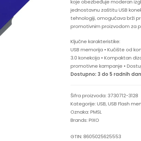
koje obezbeđuje moderan izgl
jednostavnu zaštitu USB konek
tehnologiji, omogućava brži p
promotivnim proizvodom za po
Ključne karakteristike:
USB memorija • Kućište od komb
3.0 konekcija • Kompaktan diz
promotivne kampanje • Dostupn
Dostupno: 3 do 5 radnih da
Šifra proizvoda:
3730712-3128
Kategorije:
USB
,
USB Flash mem
Oznaka:
PMSL
Brands:
PIXO
GTIN:
8605025625553