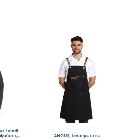
oftshell
ljačom,
ANGUS, kecelja, crna