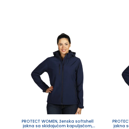
PROTECT WOMEN, ženska softshell
PROTECT
jakna sa skidajućom kapuljačom,
jakna 