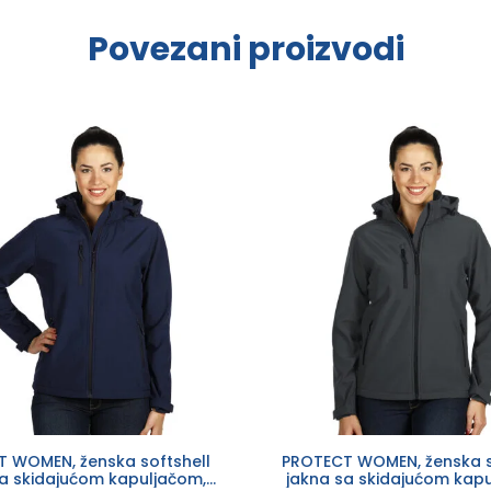
Povezani proizvodi
 WOMEN, ženska softshell
PROTECT WOMEN, ženska s
sa skidajućom kapuljačom,
jakna sa skidajućom kapu