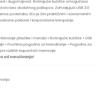
ed i dugotrajnost. Rotirajuće kućište omogućava
tora bez dodatnog poklopca. Zahvaljujući USB 3.0
renos podataka, što je čini praktičnim i savremenim
slovne poklone i korporativne kampanje.
inacije plastike i metala • Rotirajuće kućište • USB
ajn • Površina pogodna za brendiranje • Pogodna za
i različiti kapaciteti memorije
na od naručivanja!
orija