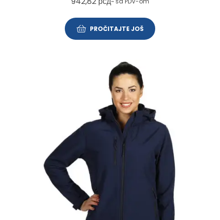
942,82
рсд
~ sa PDV-om
PROČITAJTE JOŠ