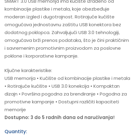
SMART 3.0 USB memorija ima kućište izrađeno od
kombinacije plastike i metala, koje obezbeđuje
moderan izgled i dugotrajnost. Rotirajuće kućište
omogućava jednostavnu zaštitu USB konektora bez
dodatnog poklopca. Zahvaljujući USB 3.0 tehnologiji,
omogućava brži prenos podataka, što je čini praktičnim
i savremenim promotivnim proizvodom za poslovne
poklone i korporativne kampanje.
Ključne karakteristike:
USB memorija • Kućište od kombinacije plastike i metala
• Rotirajuće kućište • USB 3.0 konekcija • Kompaktan
dizajn • Površina pogodna za brendiranje • Pogodna za
promotivne kampanje • Dostupni različiti kapaciteti
memorije
Dostupno: 3 do 5 radnih dana od naručivanja!
Quantity: