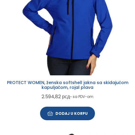
PROTECT WOMEN, ženska softshell jakna sa skidajućom
kapuljačom, rojal plava
2.594,82
рсд
~ sa PDV-om
DODAJ U KORPU