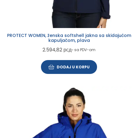
PROTECT WOMEN, ženska softshell jakna sa skidajućom
kapuljačom, plava
2.594,82
рсд
~ sa PDV-om
DODAJ U KORPU