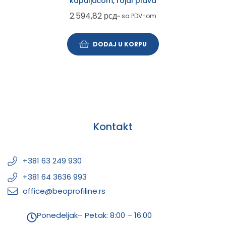
kapuljačom, rojal plava
2.594,82
рсд
~ sa PDV-om
DODAJ U KORPU
Kontakt
+381 63 249 930
+381 64 3636 993
office@beoprofiline.rs
Ponedeljak– Petak: 8:00 – 16:00