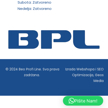
Subota: Zatvoreno
Nedelja: Zatvoreno
© 2024 Beo Profi Line. Sva prava
Izrada Webshopa
i
SEO
zadržana.
Optimizacija
,
Geos
Media
Pišite Nam!