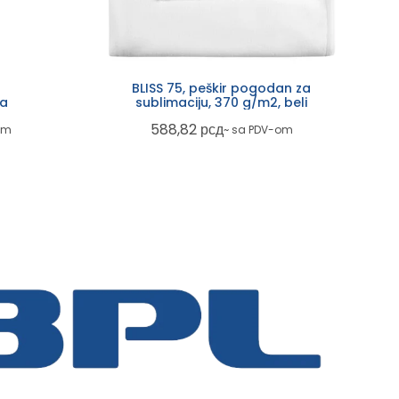
BLISS 75, peškir pogodan za
na
sublimaciju, 370 g/m2, beli
588,82
рсд
om
~ sa PDV-om