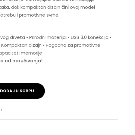
ka, dok kompaktan dizajn čini ovaj model
otrebu i promotivne svrhe.
og drveta • Prirodni materijal • USB 3.0 konekcija •
• Kompaktan dizajn • Pogodna za promotivne
kapaciteti memorije
na od naručivanja!
DODAJ U KORPU
e