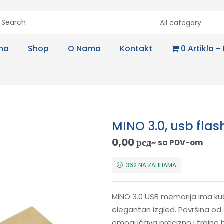
All category
na
Shop
O Nama
Kontakt
0 Artikla
MINO 3.0, usb flas
0,00
рсд
~ sa PDV-om
362 NA ZALIHAMA
MINO 3.0 USB memorija ima kuć
elegantan izgled. Površina od
omogućava precizno i trajno br