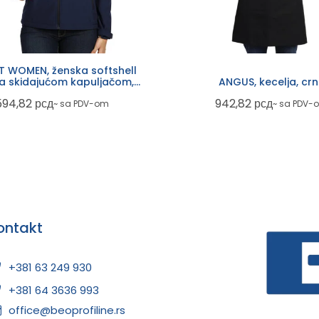
 WOMEN, ženska softshell
sa skidajućom kapuljačom,
ANGUS, kecelja, cr
plava
594,82
рсд
942,82
рсд
~ sa PDV-om
~ sa PDV-
ontakt
+381 63 249 930
+381 64 3636 993
office@beoprofiline.rs