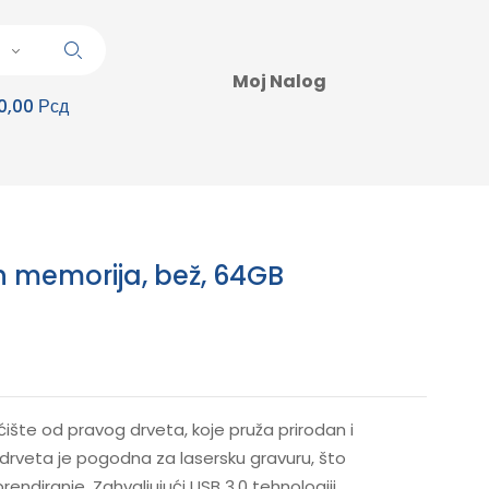
Moj Nalog
0,00 Рсд
h memorija, bež, 64GB
ište od pravog drveta, koje pruža prirodan i
 drveta je pogodna za lasersku gravuru, što
endiranje. Zahvaljujući USB 3.0 tehnologiji,