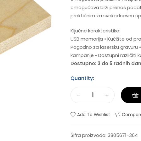
omogućava brži prenos podata
praktičnim za svakodnevnu up
Ključne karakteristike:
USB memorija • Kućište od prav
Pogodno za lasersku gravuru 
kampanje • Dostupni različiti 
Dostupno: 3 do 5 radnih da
Quantity:
Add To Wishlist
Compar
Šifra proizvoda:
3805671-364