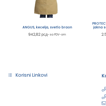
PROTECT
ANGUS, kecelja, svetlo braon
jakna 
942,82
рсд
2.
~ sa PDV-om
Korisni Linkovi
K