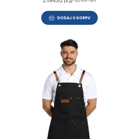
2.594,82
рсд
~ sa PDV-om
DODAJ U KORPU