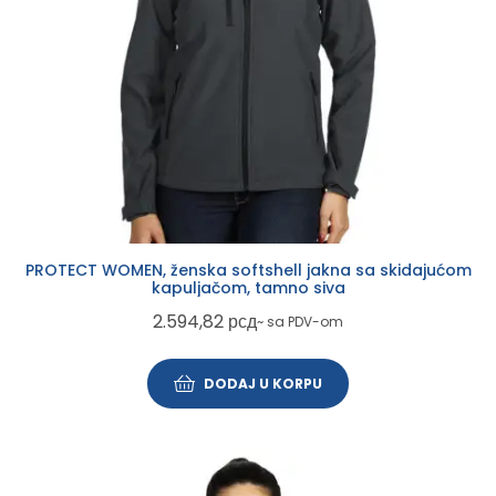
PROTECT WOMEN, ženska softshell jakna sa skidajućom
kapuljačom, tamno siva
2.594,82
рсд
~ sa PDV-om
DODAJ U KORPU