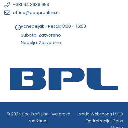
+381 64 3636 993
office@beoprofiline.rs
Ponedeljak– Petak: 8:00 – 16:00
Subota: Zatvoreno
Nedelja: Zatvoreno
© 2024 Beo Profi Line. Sva prava
Izrada Webshopa
i
SEO
zadržana.
Optimizacija
,
Geos
Media