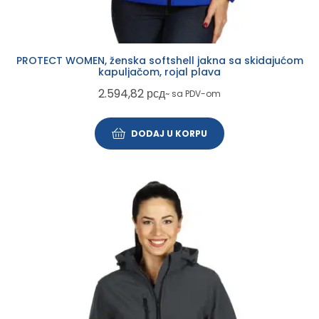
PROTECT WOMEN, ženska softshell jakna sa skidajućom
kapuljačom, rojal plava
2.594,82
рсд
~ sa PDV-om
DODAJ U KORPU