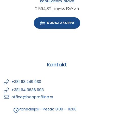
kapuljačom, plava
2.594,82
рсд
~ sa PDV-om
DODAJ U KORPU
Kontakt
+381 63 249 930
+381 64 3636 993
office@beoprofiline.rs
Ponedeljak– Petak: 8:00 – 16:00