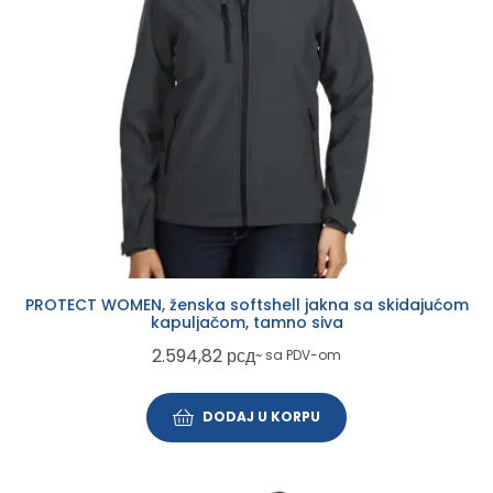
PROTECT WOMEN, ženska softshell jakna sa skidajućom
kapuljačom, tamno siva
2.594,82
рсд
~ sa PDV-om
DODAJ U KORPU