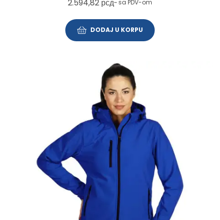
2.594,82
рсд
~ sa PDV-om
DODAJ U KORPU