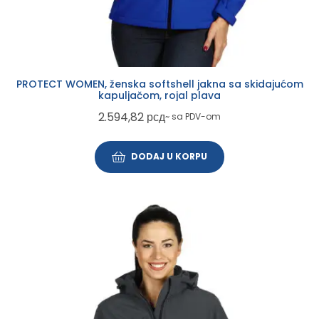
PROTECT WOMEN, ženska softshell jakna sa skidajućom
kapuljačom, rojal plava
2.594,82
рсд
~ sa PDV-om
DODAJ U KORPU