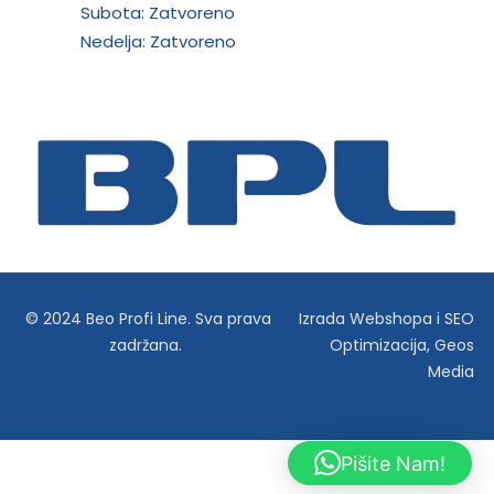
Subota: Zatvoreno
Nedelja: Zatvoreno
© 2024 Beo Profi Line. Sva prava
Izrada Webshopa
i
SEO
zadržana.
Optimizacija
,
Geos
Media
Pišite Nam!