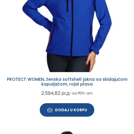
PROTECT WOMEN, ženska softshell jakna sa skidajućom
kapuljačom, rojal plava
2.594,82
рсд
~ sa PDV-om
DODAJ U KORPU