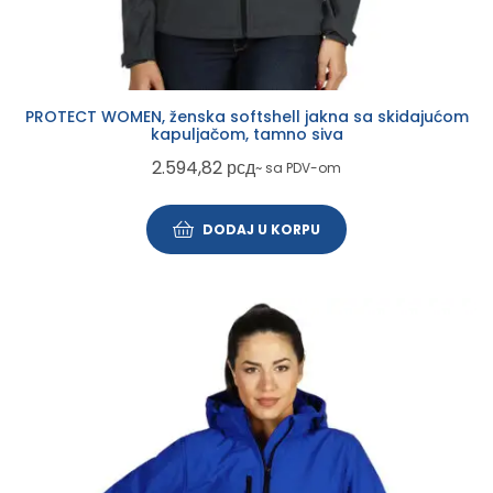
PROTECT WOMEN, ženska softshell jakna sa skidajućom
kapuljačom, tamno siva
2.594,82
рсд
~ sa PDV-om
DODAJ U KORPU