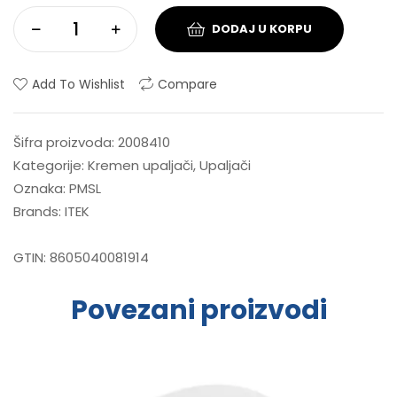
DODAJ U KORPU
Add To Wishlist
Compare
Šifra proizvoda:
2008410
Kategorije:
Kremen upaljači
,
Upaljači
Oznaka:
PMSL
Brands:
ITEK
GTIN:
8605040081914
Povezani proizvodi