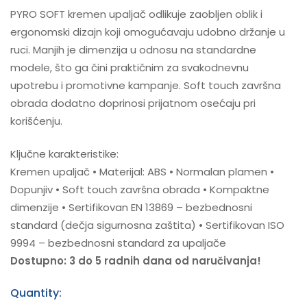
PYRO SOFT kremen upaljač odlikuje zaobljen oblik i
ergonomski dizajn koji omogućavaju udobno držanje u
ruci. Manjih je dimenzija u odnosu na standardne
modele, što ga čini praktičnim za svakodnevnu
upotrebu i promotivne kampanje. Soft touch završna
obrada dodatno doprinosi prijatnom osećaju pri
korišćenju.
Ključne karakteristike:
Kremen upaljač • Materijal: ABS • Normalan plamen •
Dopunjiv • Soft touch završna obrada • Kompaktne
dimenzije • Sertifikovan EN 13869 – bezbednosni
standard (dečja sigurnosna zaštita) • Sertifikovan ISO
9994 – bezbednosni standard za upaljače
Dostupno: 3 do 5 radnih dana od naručivanja!
Quantity: