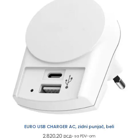
EURO USB CHARGER AC, zidni punjač, beli
2.820,20
рсд
~ sa PDV-om