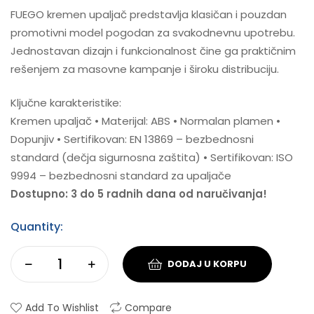
FUEGO kremen upaljač predstavlja klasičan i pouzdan
promotivni model pogodan za svakodnevnu upotrebu.
Jednostavan dizajn i funkcionalnost čine ga praktičnim
rešenjem za masovne kampanje i široku distribuciju.
Ključne karakteristike:
Kremen upaljač • Materijal: ABS • Normalan plamen •
Dopunjiv • Sertifikovan: EN 13869 – bezbednosni
standard (dečja sigurnosna zaštita) • Sertifikovan: ISO
9994 – bezbednosni standard za upaljače
Dostupno: 3 do 5 radnih dana od naručivanja!
Quantity:
DODAJ U KORPU
Add To Wishlist
Compare