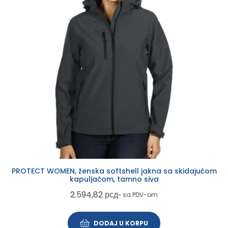
PROTECT WOMEN, ženska softshell jakna sa skidajućom
kapuljačom, tamno siva
2.594,82
рсд
~ sa PDV-om
DODAJ U KORPU