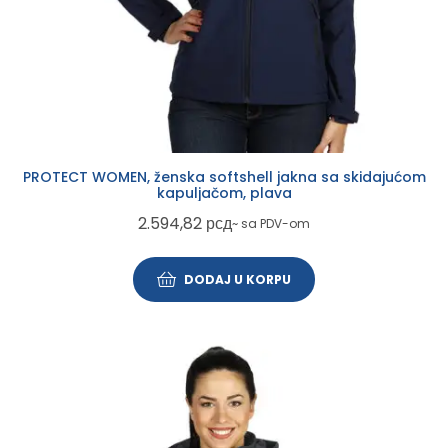
PROTECT WOMEN, ženska softshell jakna sa skidajućom
kapuljačom, plava
2.594,82
рсд
~ sa PDV-om
DODAJ U KORPU