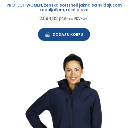
PROTECT WOMEN, ženska softshell jakna sa skidajućom
kapuljačom, rojal plava
2.594,82
рсд
~ sa PDV-om
DODAJ U KORPU