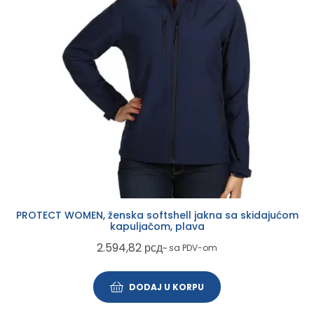
PROTECT WOMEN, ženska softshell jakna sa skidajućom
kapuljačom, plava
2.594,82
рсд
~ sa PDV-om
DODAJ U KORPU