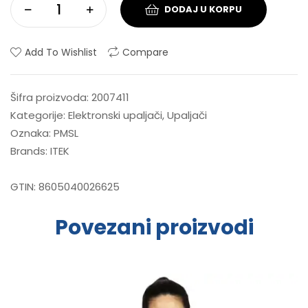
DODAJ U KORPU
Add To Wishlist
Compare
Šifra proizvoda:
2007411
Kategorije:
Elektronski upaljači
,
Upaljači
Oznaka:
PMSL
Brands:
ITEK
GTIN:
8605040026625
Povezani proizvodi