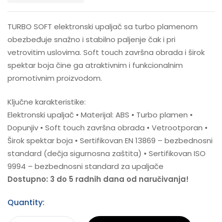
TURBO SOFT elektronski upaljač sa turbo plamenom
obezbeđuje snažno i stabilno paljenje čak i pri
vetrovitim uslovima. Soft touch završna obrada i širok
spektar boja čine ga atraktivnim i funkcionalnim
promotivnim proizvodom.
Ključne karakteristike:
Elektronski upaljač • Materijal: ABS • Turbo plamen •
Dopunjiv • Soft touch završna obrada • Vetrootporan •
Širok spektar boja • Sertifikovan EN 13869 – bezbednosni
standard (dečja sigurnosna zaštita) • Sertifikovan ISO
9994 – bezbednosni standard za upaljače
Dostupno: 3 do 5 radnih dana od naručivanja!
Quantity: