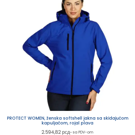
PROTECT WOMEN, ženska softshell jakna sa skidajućom
kapuljačom, rojal plava
2.594,82
рсд
~ sa PDV-om