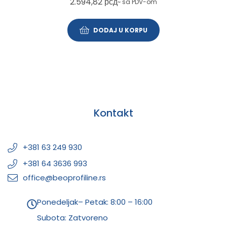
2.594,82
рсд
~ sa PDV-om
DODAJ U KORPU
Kontakt
+381 63 249 930
+381 64 3636 993
office@beoprofiline.rs
Ponedeljak– Petak: 8:00 – 16:00
Subota: Zatvoreno