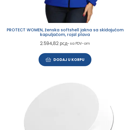
PROTECT WOMEN, ženska softshell jakna sa skidajućom
kapuljačom, rojal plava
2.594,82
рсд
~ sa PDV-om
DODAJ U KORPU