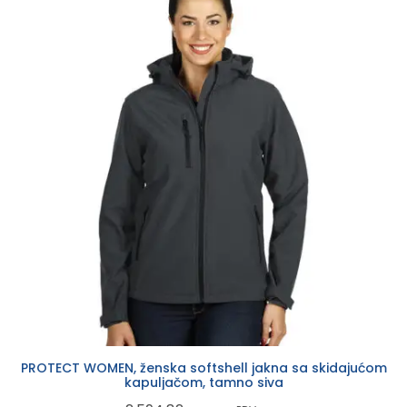
PROTECT WOMEN, ženska softshell jakna sa skidajućom
kapuljačom, tamno siva