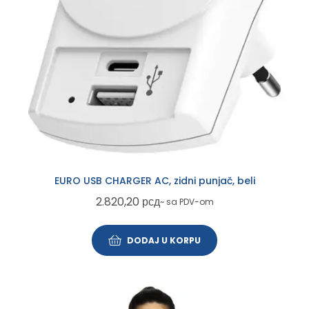
EURO USB CHARGER AC, zidni punjač, beli
2.820,20
рсд
~ sa PDV-om
DODAJ U KORPU