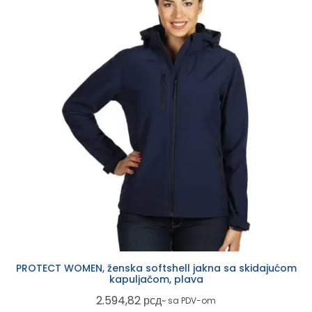
PROTECT WOMEN, ženska softshell jakna sa skidajućom
kapuljačom, plava
2.594,82
рсд
~ sa PDV-om