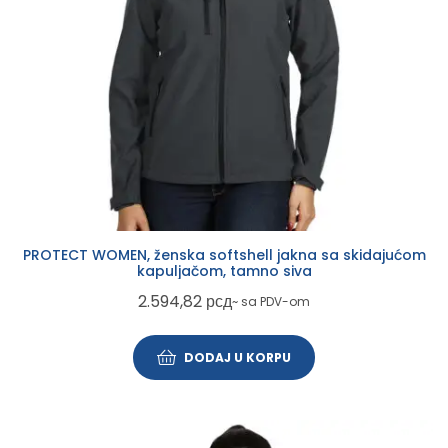
PROTECT WOMEN, ženska softshell jakna sa skidajućom
kapuljačom, tamno siva
2.594,82
рсд
~ sa PDV-om
DODAJ U KORPU