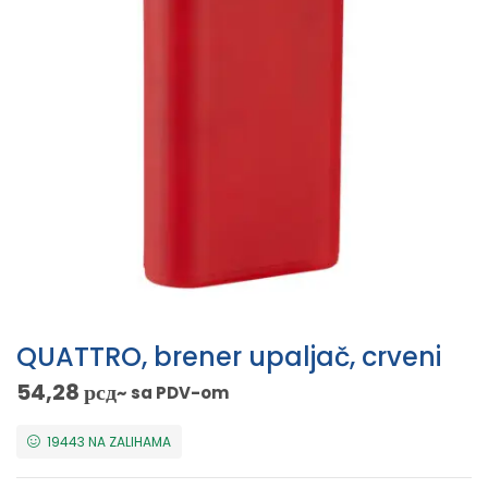
QUATTRO, brener upaljač, crveni
54,28
рсд
~ sa PDV-om
19443 NA ZALIHAMA