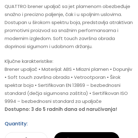
QUATTRO brener upaljač sa jet plamenom obezbeđuje
snažno i precizno paljenje, čak i u spoljnim uslovima.
Dostupan u širokom spektru boja, predstavlja atraktivan
promotivni proizvod sa snažnim performansama i
modernim izgledom. Soft touch završna obrada
doprinosi sigurnom i udobnom držanju.
Ključne karakteristike:
Brener upaljač • Materijal: ABS • Mlazni plamen • Dopunjiv
• Soft touch završna obrada • Vetrootporan • Širok
spektar boja • Sertifikovan EN 13869 – bezbednosni
standard (dečja sigurnosna zaštita) • Sertifikovan ISO
9994 – bezbednosni standard za upaljače
Dostupno: 3 do 5 radnih dana od naručivanja!
Quantity: