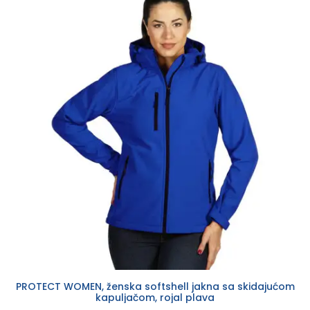
PROTECT WOMEN, ženska softshell jakna sa skidajućom
kapuljačom, rojal plava