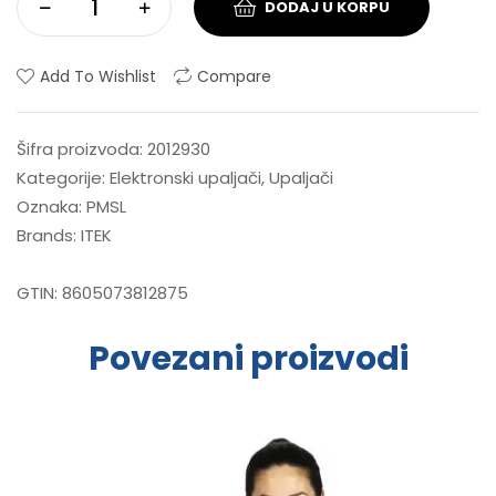
DODAJ U KORPU
Add To Wishlist
Compare
Šifra proizvoda:
2012930
Kategorije:
Elektronski upaljači
,
Upaljači
Oznaka:
PMSL
Brands:
ITEK
GTIN:
8605073812875
Povezani proizvodi