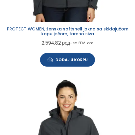
PROTECT WOMEN, ženska softshell jakna sa skidajućom
kapuljačom, tamno siva
2.594,82
рсд
~ sa PDV-om
DODAJ U KORPU