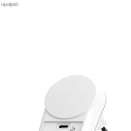
,
Upaljači