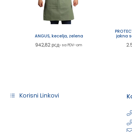
PROTECT
ANGUS, kecelja, zelena
jakna 
942,82
рсд
2.
~ sa PDV-om
Korisni Linkovi
K