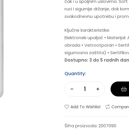
čak i u spoljnim uslovima. So
ruci i sigurnije držanje, dok
svakodnevnu upotrebu i promo
Ključne karakteristike:
Elektronski upaljač • Materijal
obrada • Vetrootporan • Sert
sigurnosna zaštita) • Sertifi
Dostupno: 3 do 5 radnih da
Quantity:
Add To Wishlist
Compar
Šifra proizvoda:
2007090