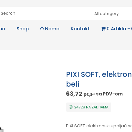
All category
na
Shop
O Nama
Kontakt
0 Artikla
PIXI SOFT, elektr
beli
63,72
рсд
~ sa PDV-om
24728 NA ZALIHAMA
PIXI SOFT elektronski upaljač 