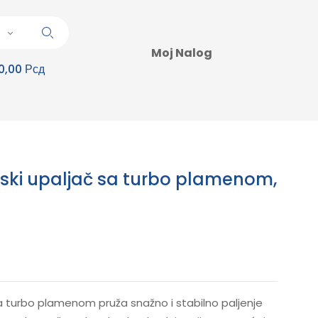
Moj Nalog
0,00 Рсд
onski upaljač sa turbo plamenom,
sa turbo plamenom pruža snažno i stabilno paljenje