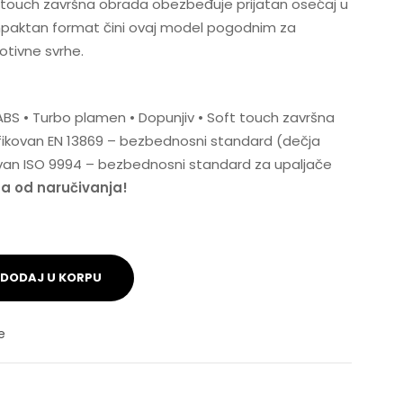
ft touch završna obrada obezbeđuje prijatan osećaj u
 kompaktan format čini ovaj model pogodnim za
tivne svrhe.
: ABS • Turbo plamen • Dopunjiv • Soft touch završna
ifikovan EN 13869 – bezbednosni standard (dečja
kovan ISO 9994 – bezbednosni standard za upaljače
na od naručivanja!
DODAJ U KORPU
e