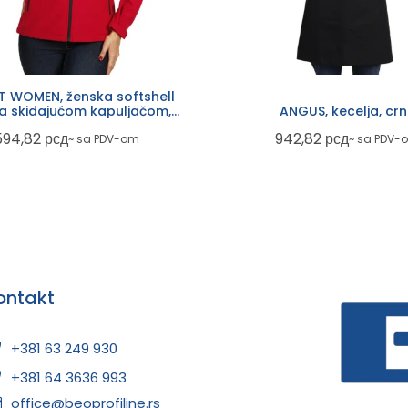
 WOMEN, ženska softshell
sa skidajućom kapuljačom,
ANGUS, kecelja, cr
crvena
594,82
рсд
942,82
рсд
~ sa PDV-om
~ sa PDV-
ontakt
+381 63 249 930
+381 64 3636 993
office@beoprofiline.rs