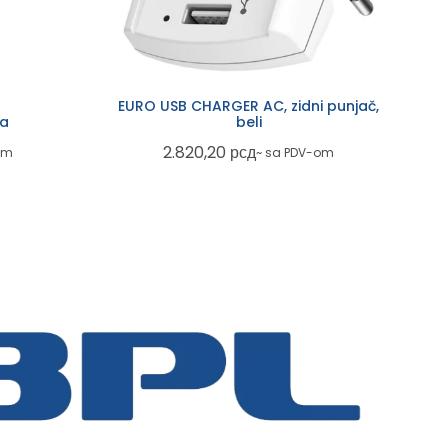
EURO USB CHARGER AC, zidni punjač,
na
beli
2.820,20
рсд
om
~ sa PDV-om