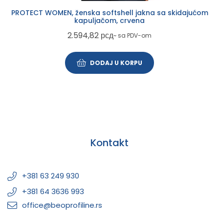
PROTECT WOMEN, ženska softshell jakna sa skidajućom
kapuljačom, crvena
2.594,82
рсд
~ sa PDV-om
DODAJ U KORPU
Kontakt
+381 63 249 930
+381 64 3636 993
office@beoprofiline.rs