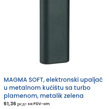
MAGMA SOFT, elektronski upaljač
u metalnom kućištu sa turbo
plamenom, metalik zelena
61,36
рсд
~ sa PDV-om