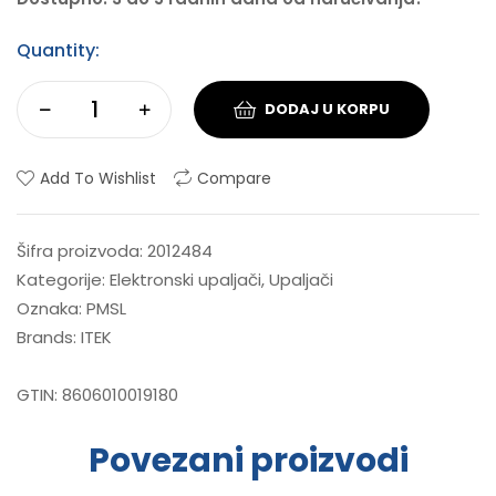
Quantity:
DODAJ U KORPU
Add To Wishlist
Compare
Šifra proizvoda:
2012484
Kategorije:
Elektronski upaljači
,
Upaljači
Oznaka:
PMSL
Brands:
ITEK
GTIN:
8606010019180
Povezani proizvodi