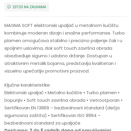
23720 NA ZALIHAMA
MAGMA SOFT elektronski upaljač u metalnom kućištu
kombinuje moderan dizajn i snažne performanse. Turbo
plamen omogućava stabilno i precizno paljenje čak i u
spoljnim uslovima, dok soft touch završna obrada
obezbeđuje sigurno i udobno držanje. Dostupan u
atraktivnim metalik bojama, predstavlja kvalitetan i
vizuelno upečatljiv promotivni proizvod.
Ključne karakteristike:
Elektronski upaljač • Metalno kućište • Turbo plamen •
Dopunjiv • Soft touch završna obrada • Vetrootporan •
Sertifikovan EN 13869 – bezbednosni standard (dečja
sigurnosna zaštita) • Sertifikovan ISO 9994 –
bezbednosni standard za upaljače
Dostupno: 3 do 5 radnih dana od naručivanja!