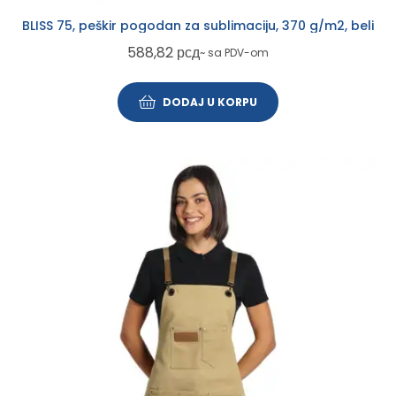
BLISS 75, peškir pogodan za sublimaciju, 370 g/m2, beli
588,82
рсд
~ sa PDV-om
DODAJ U KORPU