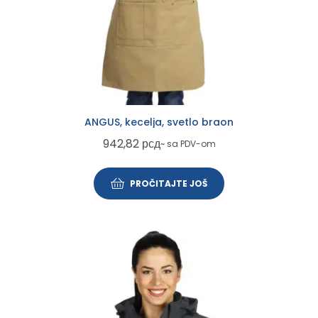
ANGUS, kecelja, svetlo braon
942,82
рсд
~ sa PDV-om
PROČITAJTE JOŠ