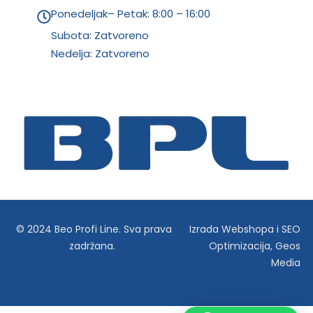
Ponedeljak– Petak: 8:00 – 16:00
Subota: Zatvoreno
Nedelja: Zatvoreno
© 2024 Beo Profi Line. Sva prava
Izrada Webshopa
i
SEO
zadržana.
Optimizacija
,
Geos
Media