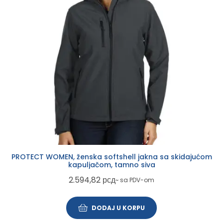
PROTECT WOMEN, ženska softshell jakna sa skidajućom
kapuljačom, tamno siva
2.594,82
рсд
~ sa PDV-om
DODAJ U KORPU