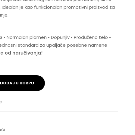
Idealan je kao funkcionalan promotivni proizvod za
nje.
 ABS • Normalan plamen • Dopunjiv • Produženo telo •
zbednosni standard za upaljače posebne namene
na od naručivanja!
DODAJ U KORPU
e
ači