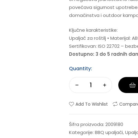
povećava sigurnost upotrebe. 
domaćinstva i outdoor kampa
Ključne karakteristike:
Upaljač za roštilj • Materijal:
Sertifikovan: ISO 22702 – be
Dostupno: 3 do 5 radnih da
Quantity:
Add To Wishlist
Compar
Šifra proizvoda:
2009180
Kategorije:
BBQ upaljači
,
Upalj