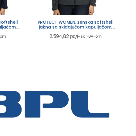
oftshell
PROTECT WOMEN, ženska softshell
ljačom,
jakna sa skidajućom kapuljačom,
tamno siva
2.594,82
рсд
-om
~ sa PDV-om