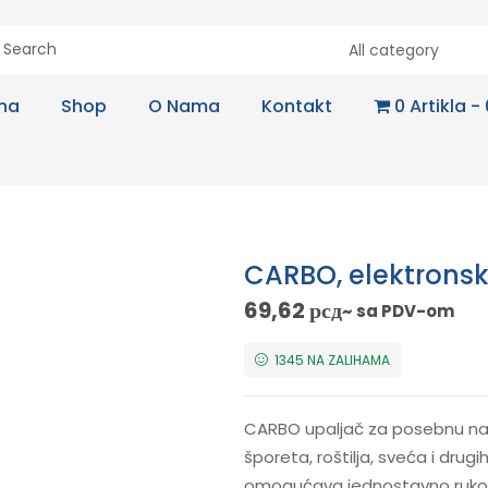
All category
na
Shop
O Nama
Kontakt
0 Artikla
CARBO, elektronski
69,62
рсд
~ sa PDV-om
1345 NA ZALIHAMA
CARBO upaljač za posebnu nam
šporeta, roštilja, sveća i dru
omogućava jednostavno rukov