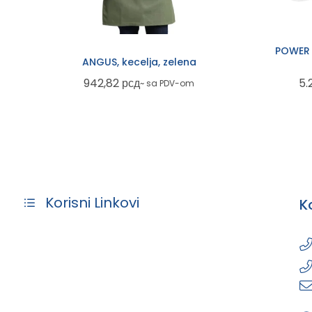
POWER 
ANGUS, kecelja, zelena
942,82
рсд
5.
~ sa PDV-om
Korisni Linkovi
K