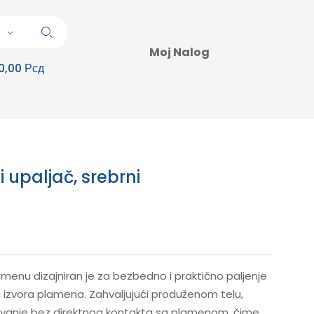
Moj Nalog
0,00 Рсд
 upaljač, srebrni
enu dizajniran je za bezbedno i praktično paljenje
gih izvora plamena. Zahvaljujući produženom telu,
anje bez direktnog kontakta sa plamenom, čime