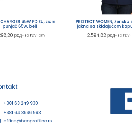
CHARGER 65W PD EU, zidni
PROTECT WOMEN, ženska s
punjač 65w, beli
jakna sa skidajućom kapu
plava
298,20
рсд
2.594,82
рсд
~ sa PDV-om
~ sa PDV
ontakt
+381 63 249 930
+381 64 3636 993
office@beoprofiline.rs