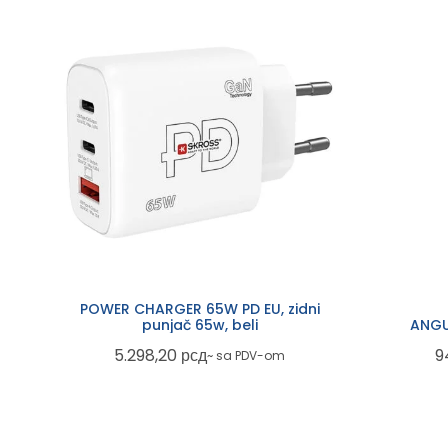
POWER CHARGER 65W PD EU, zidni
punjač 65w, beli
ANGUS
5.298,20
рсд
9
~ sa PDV-om