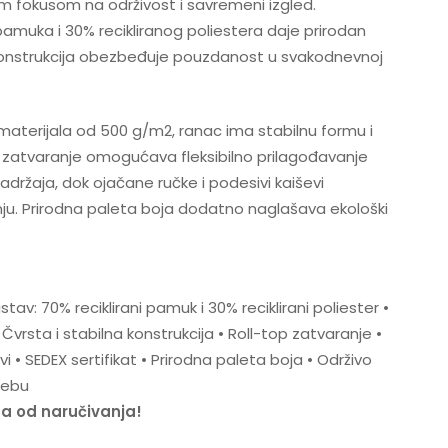
im fokusom na održivost i savremeni izgled.
pamuka i 30% recikliranog poliestera daje prirodan
a konstrukcija obezbeđuje pouzdanost u svakodnevnoj
 materijala od 500 g/m2, ranac ima stabilnu formu i
 zatvaranje omogućava fleksibilno prilagođavanje
držaja, dok ojačane ručke i podesivi kaiševi
ju. Prirodna paleta boja dodatno naglašava ekološki
tav: 70% reciklirani pamuk i 30% reciklirani poliester •
vrsta i stabilna konstrukcija • Roll-top zatvaranje •
i • SEDEX sertifikat • Prirodna paleta boja • Održivo
rebu
na od naručivanja!