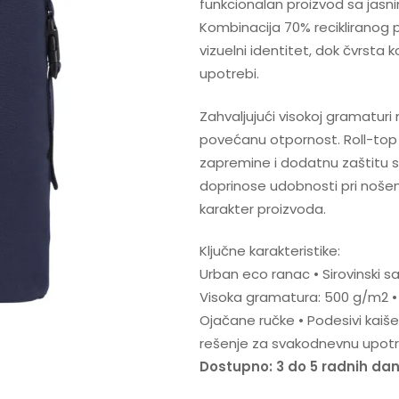
funkcionalan proizvod sa jasn
Kombinacija 70% recikliranog 
vizuelni identitet, dok čvrst
upotrebi.
Zahvaljujući visokoj gramaturi
povećanu otpornost. Roll-top
zapremine i dodatnu zaštitu sa
doprinose udobnosti pri nošen
karakter proizvoda.
Ključne karakteristike:
Urban eco ranac • Sirovinski sas
Visoka gramatura: 500 g/m2 • Č
Ojačane ručke • Podesivi kaišev
rešenje za svakodnevnu upot
Dostupno: 3 do 5 radnih da