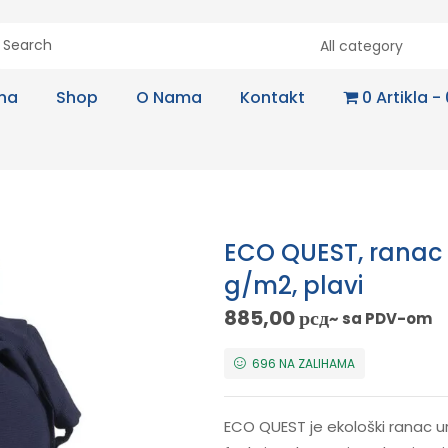
All category
na
Shop
O Nama
Kontakt
0 Artikla
ECO QUEST, ranac 
g/m2, plavi
885,00
рсд
~ sa PDV-om
696 NA ZALIHAMA
ECO QUEST je ekološki ranac u