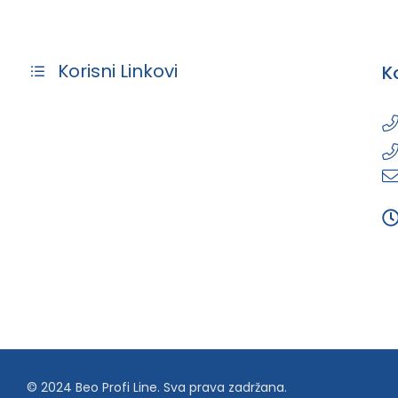
Korisni Linkovi
K
© 2024 Beo Profi Line. Sva prava zadržana.