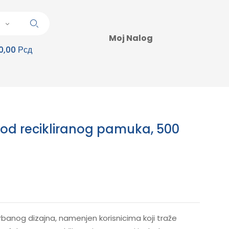
Moj Nalog
0,00 Рсд
od recikliranog pamuka, 500
rbanog dizajna, namenjen korisnicima koji traže