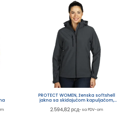
PROTECT WOMEN, ženska softshell
ena
jakna sa skidajućom kapuljačom,
tamno siva
2.594,82
рсд
om
~ sa PDV-om