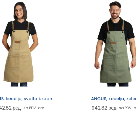
, kecelja, svetlo braon
ANGUS, kecelja, zel
42,82
рсд
942,82
рсд
~ sa PDV-om
~ sa PDV-