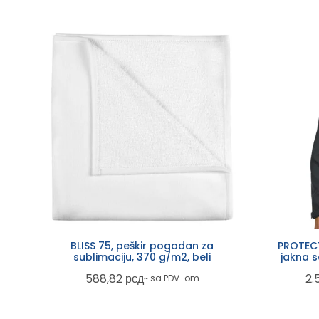
BLISS 75, peškir pogodan za
PROTECT
sublimaciju, 370 g/m2, beli
jakna 
588,82
рсд
2.
~ sa PDV-om