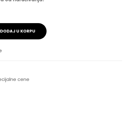
DODAJ U KORPU
e
pecijalne cene