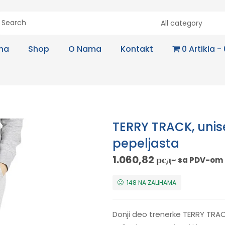
All category
na
Shop
O Nama
Kontakt
0 Artikla
TERRY TRACK, unise
pepeljasta
1.060,82
рсд
~ sa PDV-om
148 NA ZALIHAMA
Donji deo trenerke TERRY TR