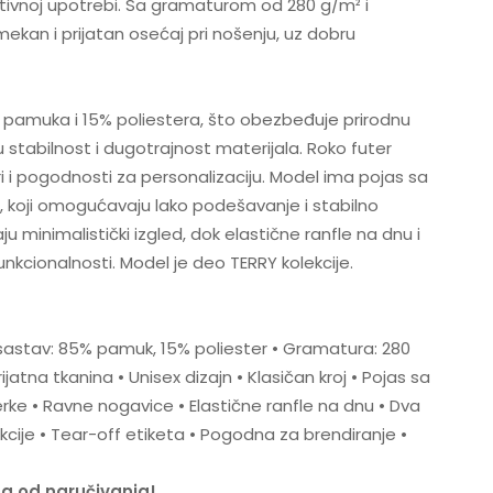
ativnoj upotrebi. Sa gramaturom od 280 g/m² i
mekan i prijatan osećaj pri nošenju, uz dobru
 pamuka i 15% poliestera, što obezbeđuje prirodnu
tabilnost i dugotrajnost materijala. Roko futer
i i pogodnosti za personalizaciju. Model ima pojas sa
ke, koji omogućavaju lako podešavanje i stabilno
u minimalistički izgled, dok elastične ranfle na dnu i
kcionalnosti. Model je deo TERRY kolekcije.
i sastav: 85% pamuk, 15% poliester • Gramatura: 280
jatna tkanina • Unisex dizajn • Klasičan kroj • Pojas sa
erke • Ravne nogavice • Elastične ranfle na dnu • Dva
cije • Tear-off etiketa • Pogodna za brendiranje •
na od naručivanja!