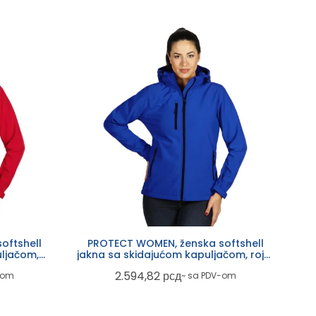
oftshell
PROTECT WOMEN, ženska softshell
ljačom,
jakna sa skidajućom kapuljačom, rojal
plava
2.594,82
рсд
-om
~ sa PDV-om