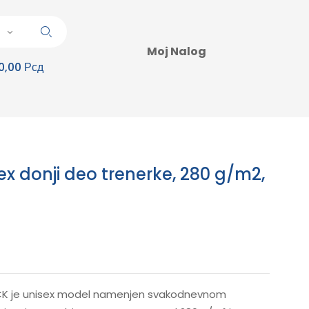
Moj Nalog
0,00 Рсд
x donji deo trenerke, 280 g/m2,
ACK je unisex model namenjen svakodnevnom