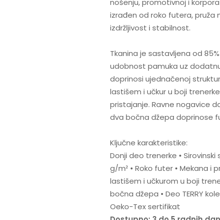
nošenju, promotivnoj i korpor
izrađen od roko futera, pruža 
izdržljivost i stabilnost.
Tkanina je sastavljena od 85%
udobnost pamuka uz dodatnu s
doprinosi ujednačenoj struktur
lastišem i učkur u boji trener
pristajanje. Ravne nogavice daj
dva bočna džepa doprinose fun
Ključne karakteristike:
Donji deo trenerke • Sirovinsk
g/m² • Roko futer • Mekana i pri
lastišem i učkurom u boji tren
bočna džepa • Deo TERRY kolek
Oeko-Tex sertifikat
Dostupno: 3 do 5 radnih da