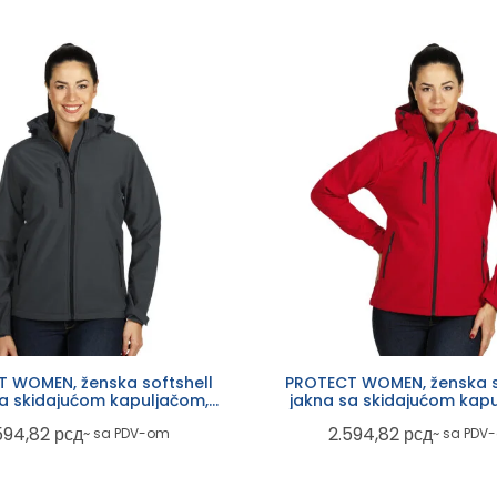
 WOMEN, ženska softshell
PROTECT WOMEN, ženska s
sa skidajućom kapuljačom,
jakna sa skidajućom kapu
tamno siva
crvena
594,82
рсд
2.594,82
рсд
~ sa PDV-om
~ sa PDV