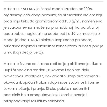
Majica TERRA LADY je ženski model izrađen od 100%
organskog češljanog pamuka, sa strukiranim krojem koji
prati liniju tela. Sa gramaturom od 150 g/m², namenjena
je svakodnevnom nošenju, promotivnoj i korporativnoj
upotrebi, uz naglasak na udobnost i održive materijale.
Model je deo TERRA kolekcije, inspirisane prirodom,
prirodnim bojama i ekološkim konceptom, a dostupna je
u muškoj i dečjoj verziji.
Majica je šivena sa strane radi boljeg oblikovanja siluete.
Dupli štepovi na renderu, rukavima i donjem delu
povećavaju izdržljivost, dok dodatni štep duž ramena i
okovratnik ojačan trakom doprinose stabilnosti forme
tokom nošenja i pranja. Široka paleta modernih i
pastelnih boja omogućava lako kombinovanje i
prilagođavanje različitim stilovima.