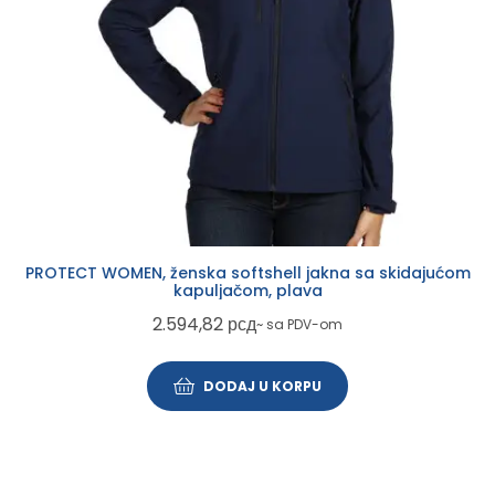
PROTECT WOMEN, ženska softshell jakna sa skidajućom
kapuljačom, plava
2.594,82
рсд
~ sa PDV-om
DODAJ U KORPU