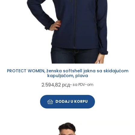
PROTECT WOMEN, ženska softshell jakna sa skidajućom
kapuljačom, plava
2.594,82
рсд
~ sa PDV-om
DODAJ U KORPU