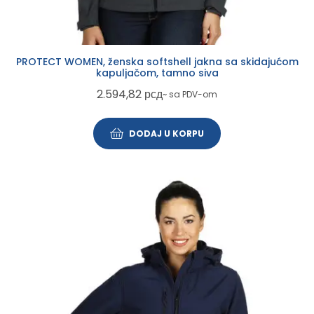
PROTECT WOMEN, ženska softshell jakna sa skidajućom
kapuljačom, tamno siva
2.594,82
рсд
~ sa PDV-om
DODAJ U KORPU