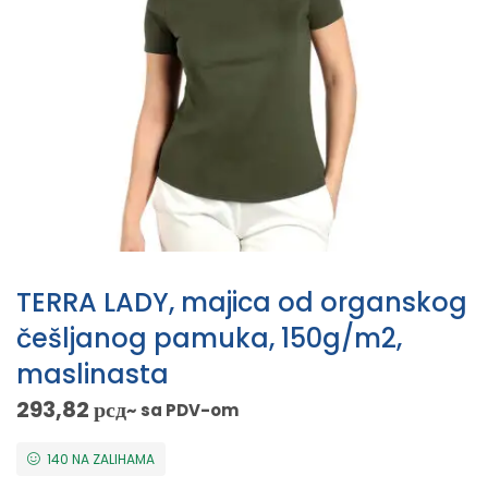
TERRA LADY, majica od organskog
češljanog pamuka, 150g/m2,
maslinasta
293,82
рсд
~ sa PDV-om
140 NA ZALIHAMA