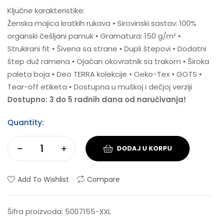
Ključne karakteristike:
Ženska majica kratkih rukava • Sirovinski sastav: 100%
organski češljani pamuk • Gramatura: 150 g/m² •
Strukirani fit • Šivena sa strane • Dupli štepovi • Dodatni
štep duž ramena • Ojačan okovratnik sa trakom • Široka
paleta boja • Deo TERRA kolekcije • Oeko-Tex • GOTS •
Tear-off etiketa • Dostupna u muškoj i dečjoj verziji
Dostupno: 3 do 5 radnih dana od naručivanja!
Quantity:
DODAJ U KORPU
Add To Wishlist
Compare
Šifra proizvoda:
5007155-XXL