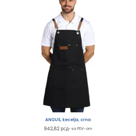
ANGUS, kecelja, crna
942,82
рсд
~ sa PDV-om