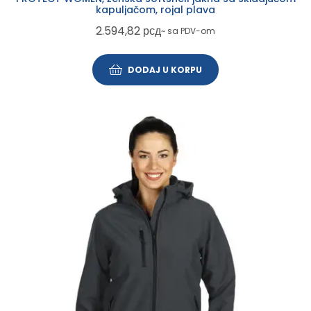
kapuljačom, rojal plava
2.594,82
рсд
~ sa PDV-om
DODAJ U KORPU