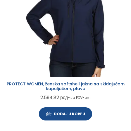
PROTECT WOMEN, ženska softshell jakna sa skidajućom
kapuljačom, plava
2.594,82
рсд
~ sa PDV-om
DODAJ U KORPU