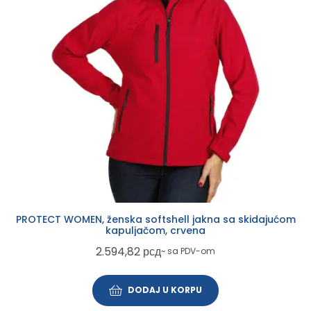
PROTECT WOMEN, ženska softshell jakna sa skidajućom
kapuljačom, crvena
2.594,82
рсд
~ sa PDV-om
DODAJ U KORPU