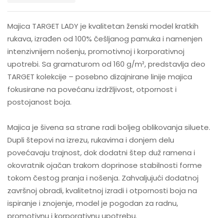
Majica TARGET LADY je kvalitetan ženski model kratkih
rukava, izrađen od 100% češljanog pamuka i namenjen
intenzivnijem nošenju, promotivnoj i korporativnoj
upotrebi. Sa gramaturom od 160 g/m², predstavlja deo
TARGET kolekcije – posebno dizajnirane linije majica
fokusirane na povećanu izdržljivost, otpornost i
postojanost boja.
Majica je šivena sa strane radi boljeg oblikovanja siluete.
Dupli štepovi na izrezu, rukavima i donjem delu
povećavaju trajnost, dok dodatni štep duž ramena i
okovratnik ojačan trakom doprinose stabilnosti forme
tokom čestog pranja i nošenja. Zahvaljujući dodatnoj
završnoj obradi, kvalitetnoj izradi i otpornosti boja na
ispiranje i znojenje, model je pogodan za radnu,
promotivnu i korporativnu upotrebu.