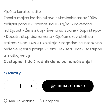
Ključne karakteristike:
Ženska majica kratkih rukava • Sirovinski sastav: 100%
češljani pamuk • Gramatura: 160 g/m² • Povećana
izdržljivost • Ženski kroj • Šivena sa strane • Dupli štepovi
• Dodatni štep duž ramena • Ojačan okovratnik sa
trakom • Deo TARGET kolekcije • Pogodna za intenzivno
nošenje i često pranje • Oeko-Tex sertifikat • Dostupna
u muškoj verziji
Dostupno: 3 do 5 radnih dana od naručivanja!
Quantity:
DODAJ U KORPU
Add To Wishlist
Compare