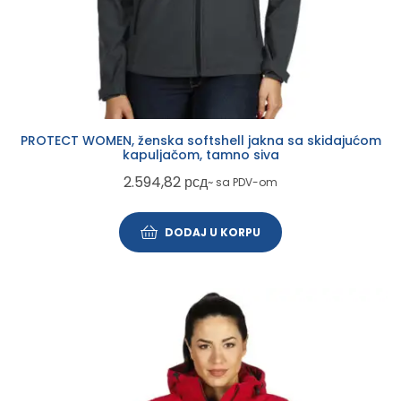
PROTECT WOMEN, ženska softshell jakna sa skidajućom
kapuljačom, tamno siva
2.594,82
рсд
~ sa PDV-om
DODAJ U KORPU