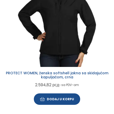
PROTECT WOMEN, ženska softshell jakna sa skidajućom
kapuljačom, crna
2.594,82
рсд
~ sa PDV-om
DODAJ U KORPU