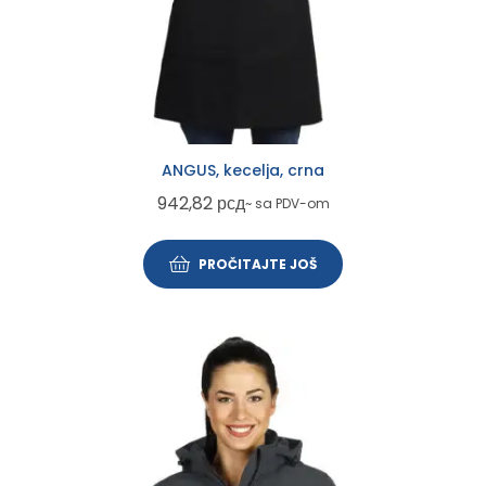
ANGUS, kecelja, crna
942,82
рсд
~ sa PDV-om
PROČITAJTE JOŠ