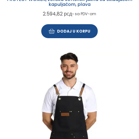
kapuljačom, plava
2.594,82
рсд
~ sa PDV-om
DODAJ U KORPU