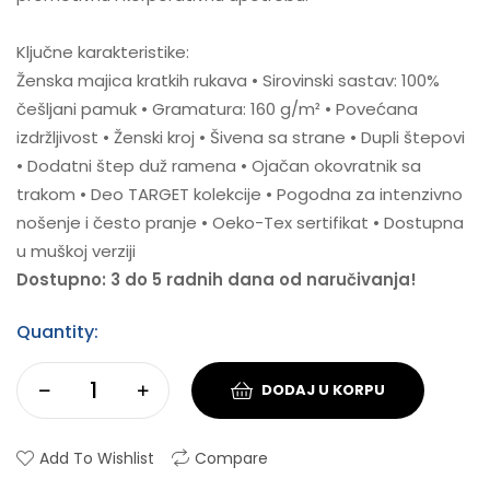
Ključne karakteristike:
Ženska majica kratkih rukava • Sirovinski sastav: 100%
češljani pamuk • Gramatura: 160 g/m² • Povećana
izdržljivost • Ženski kroj • Šivena sa strane • Dupli štepovi
• Dodatni štep duž ramena • Ojačan okovratnik sa
trakom • Deo TARGET kolekcije • Pogodna za intenzivno
nošenje i često pranje • Oeko-Tex sertifikat • Dostupna
u muškoj verziji
Dostupno: 3 do 5 radnih dana od naručivanja!
Quantity:
DODAJ U KORPU
Add To Wishlist
Compare