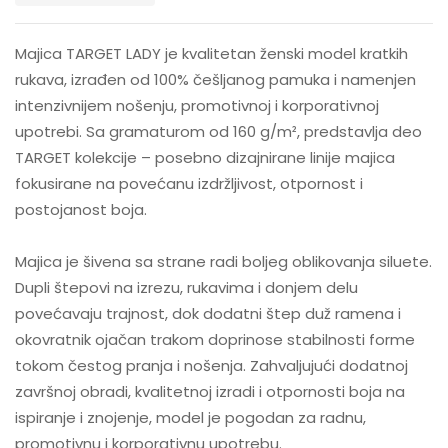
Majica TARGET LADY je kvalitetan ženski model kratkih
rukava, izrađen od 100% češljanog pamuka i namenjen
intenzivnijem nošenju, promotivnoj i korporativnoj
upotrebi. Sa gramaturom od 160 g/m², predstavlja deo
TARGET kolekcije – posebno dizajnirane linije majica
fokusirane na povećanu izdržljivost, otpornost i
postojanost boja.
Majica je šivena sa strane radi boljeg oblikovanja siluete.
Dupli štepovi na izrezu, rukavima i donjem delu
povećavaju trajnost, dok dodatni štep duž ramena i
okovratnik ojačan trakom doprinose stabilnosti forme
tokom čestog pranja i nošenja. Zahvaljujući dodatnoj
završnoj obradi, kvalitetnoj izradi i otpornosti boja na
ispiranje i znojenje, model je pogodan za radnu,
promotivnu i korporativnu upotrebu.