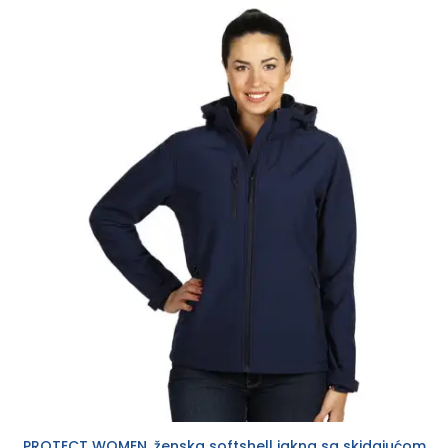
PROTECT WOMEN, ženska softshell jakna sa skidajućom