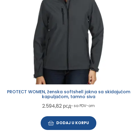
PROTECT WOMEN, ženska softshell jakna sa skidajućom
kapuljačom, tamno siva
2.594,82
рсд
~ sa PDV-om
DODAJ U KORPU