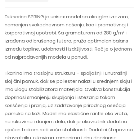
Dukserica SPRING je unisex model sa okruglim izrezom,
namenjen svakodnevnom nošenju, kao i promotivnoj i
korporativnoj upotrebi. Sa gramaturom od 280 g/m² i
izrađena od brušenog futera, pruža optimalan balans
između topline, udobnosti i izdržljivosti. Reč je o jednom
od najprodavanijih modela u ponudi.
Tkanina ima troslojnu strukturu – spoljašnji i unutrašnji
sloj čini pamuk, dok se poliester nalazi u srednjem sloju i
ima ulogu stabilizatora materijala. Ovakva konstrukcija
doprinosi smanjenju skupljanja i istezanja tokom
korišćenja i pranja, uz zadržavanje prirodnog osećaja
pamuka na koži. Model ima elastične ranfle oko vrata,
na rukavima i donjem delu, dok je okovratnik dodatno
ojačan trakom radi veće stabilnosti. Dodatni štepovi na
okovratniku, rukavima, ramenima i dnu doprinose