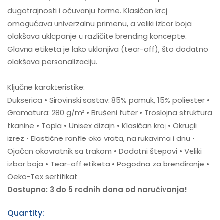
dugotrajnosti i očuvanju forme. Klasičan kroj
omogućava univerzalnu primenu, a veliki izbor boja
olakšava uklapanje u različite brending koncepte.
Glavna etiketa je lako uklonjiva (tear-off), što dodatno
olakšava personalizaciju.
Ključne karakteristike:
Dukserica • Sirovinski sastav: 85% pamuk, 15% poliester •
Gramatura: 280 g/m² • Brušeni futer • Troslojna struktura
tkanine • Topla • Unisex dizajn • Klasičan kroj • Okrugli
izrez • Elastične ranfle oko vrata, na rukavima i dnu •
Ojačan okovratnik sa trakom • Dodatni štepovi • Veliki
izbor boja • Tear-off etiketa • Pogodna za brendiranje •
Oeko-Tex sertifikat
Dostupno: 3 do 5 radnih dana od naručivanja!
Quantity: