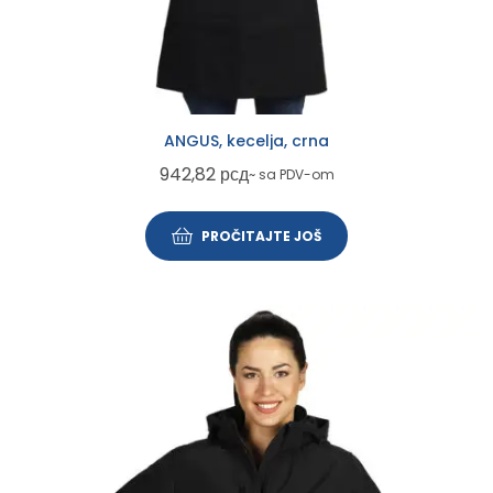
ANGUS, kecelja, crna
942,82
рсд
~ sa PDV-om
PROČITAJTE JOŠ