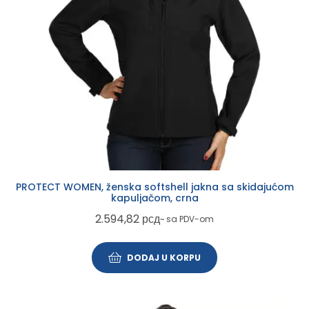
PROTECT WOMEN, ženska softshell jakna sa skidajućom
kapuljačom, crna
2.594,82
рсд
~ sa PDV-om
DODAJ U KORPU