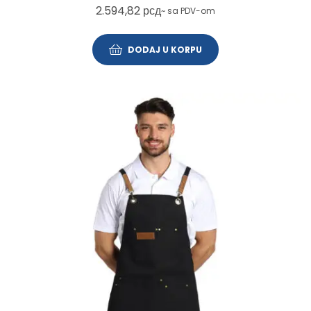
2.594,82
рсд
~ sa PDV-om
DODAJ U KORPU