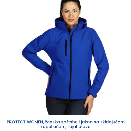
PROTECT WOMEN, ženska softshell jakna sa skidajućom
kapuljačom, rojal plava