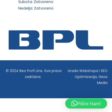
Subota: Zatvoreno
Nedelja: Zatvoreno
© 2024 Beo Profi Line. Sva prava
Izrada Webshopa
i
SEO
zadržana.
Optimizacija
,
Geos
Media
Pišite Nam!