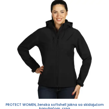
PROTECT WOMEN, ženska softshell jakna sa skidajućom
kapuljačom, crna