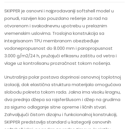
SKIPPER je osnovni i najprodavaniji softshell model u
ponudi, razvijen kao pouzdano rešenje za rad na
otvorenom i svakodnevnu upotrebu u prelaznim
vremenskim uslovima. Troslojna konstrukcija sa
integrisanom TPU membranom obezbeđuje
vodonepropusnost do 8.000 mm i paropropusnost
3.000 g/m2/24 h, pružajući efikasnu zaštitu od vetra i
vlage uz kontrolisanu prozračnost tokom nošenja.
Unutrašnja polar postava doprinosi osnovnoj toplotnoj
izolaciji, dok elastična struktura materijala omogućava
slobodu pokreta tokom rada. Jakna ima visoku kragnu,
dva prednja džepa sa rajsferšlusom i džep na grudima
za sigurno odlaganje sitne opreme i ličnih stvari.
Zahvaljujući čistom dizajnu i funkcionalnoj konstrukciji,
SKIPPER predstavlja standard u kategoriji osnovnih