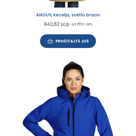
ANGUS, kecelja, svetlo braon
942,82
рсд
~ sa PDV-om
PROČITAJTE JOŠ