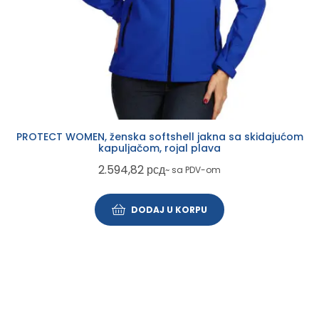
PROTECT WOMEN, ženska softshell jakna sa skidajućom
kapuljačom, rojal plava
2.594,82
рсд
~ sa PDV-om
DODAJ U KORPU