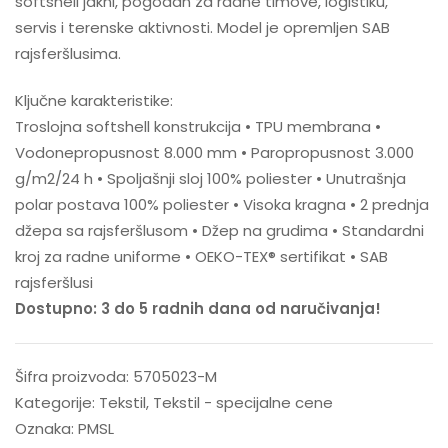
softshell jakni, pogodan za radne timove, logistiku,
servis i terenske aktivnosti. Model je opremljen SAB
rajsferšlusima.
Ključne karakteristike:
Troslojna softshell konstrukcija • TPU membrana •
Vodonepropusnost 8.000 mm • Paropropusnost 3.000
g/m2/24 h • Spoljašnji sloj 100% poliester • Unutrašnja
polar postava 100% poliester • Visoka kragna • 2 prednja
džepa sa rajsferšlusom • Džep na grudima • Standardni
kroj za radne uniforme • OEKO-TEX® sertifikat • SAB
rajsferšlusi
Dostupno: 3 do 5 radnih dana od naručivanja!
Šifra proizvoda:
5705023-M
Kategorije:
Tekstil
,
Tekstil - specijalne cene
Oznaka:
PMSL