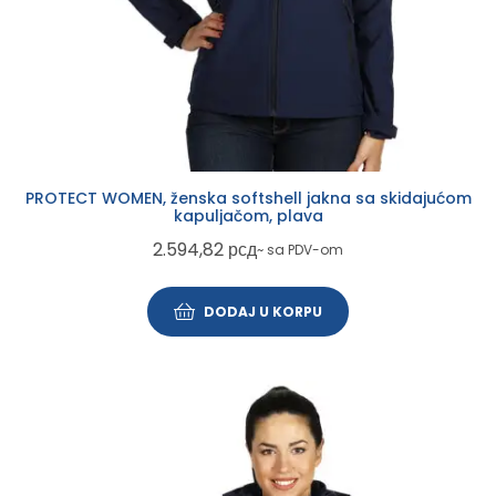
PROTECT WOMEN, ženska softshell jakna sa skidajućom
kapuljačom, plava
2.594,82
рсд
~ sa PDV-om
DODAJ U KORPU