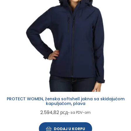
PROTECT WOMEN, ženska softshell jakna sa skidajućom
kapuljačom, plava
2.594,82
рсд
~ sa PDV-om
DODAJ U KORPU