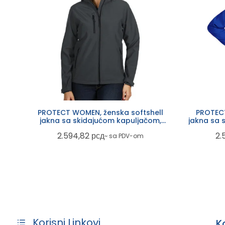
PROTECT WOMEN, ženska softshell
PROTECT
jakna sa skidajućom kapuljačom,
jakna sa 
tamno siva
2.594,82
рсд
2.
~ sa PDV-om
Korisni Linkovi
K