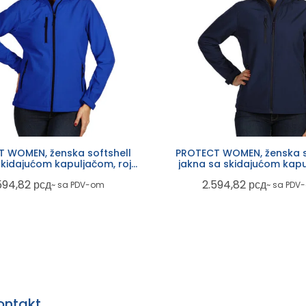
 WOMEN, ženska softshell
PROTECT WOMEN, ženska s
skidajućom kapuljačom, rojal
jakna sa skidajućom kapu
plava
plava
594,82
рсд
2.594,82
рсд
~ sa PDV-om
~ sa PDV
ontakt