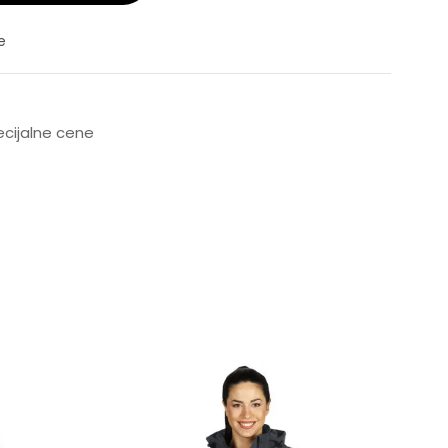
e
pecijalne cene