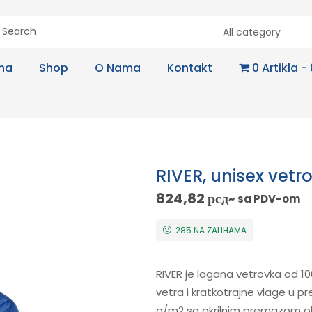
All category
na
Shop
O Nama
Kontakt
0 Artikla
RIVER, unisex vetr
824,82
рсд
~ sa PDV-om
285 NA ZALIHAMA
RIVER je lagana vetrovka od 1
vetra i kratkotrajne vlage u p
g/m2 sa akrilnim premazom 