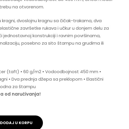
rebu na otvorenom.
u kragni, dvoslojnu kragnu sa čičak-trakama, dva
lastične završetke rukava i učkur u donjem delu za
ći jednostavnoj konstrukciji i ravnim površinama,
alizaciju, posebno za sito štampu na grudima ili
ster (taft) • 60 g/m2 • Vodoodbojnost 450 mm •
ragni • Dva prednja džepa sa preklopom • Elastični
Pogodna za štampu
na od naručivanja!
DODAJ U KORPU