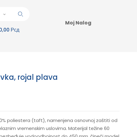
Moj Nalog
0,00 Рсд
ovka, rojal plava
00% poliestera (taft), namenjena osnovnoj zaštiti od
relaznim vremenskim uslovima. Materijal težine 60
obezbeđuje vodoodbojnost do 450 mm, čineći model