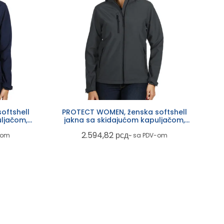
oftshell
PROTECT WOMEN, ženska softshell
ljačom,
jakna sa skidajućom kapuljačom,
tamno siva
2.594,82
рсд
-om
~ sa PDV-om