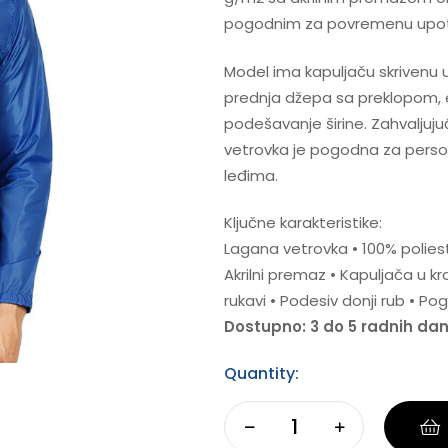
pogodnim za povremenu upot
Model ima kapuljaču skrivenu 
prednja džepa sa preklopom, e
podešavanje širine. Zahvaljuju
vetrovka je pogodna za person
leđima.
Ključne karakteristike:
Lagana vetrovka • 100% polie
Akrilni premaz • Kapuljača u k
rukavi • Podesiv donji rub • 
Dostupno: 3 do 5 radnih da
Quantity: