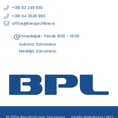
+381 63 249 930
+381 64 3636 993
office@beoprofiline.rs
Ponedeljak– Petak: 8:00 – 16:00
Subota: Zatvoreno
Nedelja: Zatvoreno
© 2024 Beo Profi Line. Sva prava
Izrada Webshopa
i
SEO