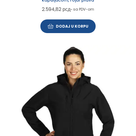
kapuljačom, rojal plava
2.594,82
рсд
~ sa PDV-om
DODAJ U KORPU