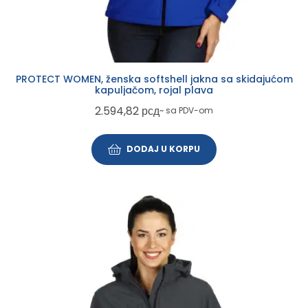
PROTECT WOMEN, ženska softshell jakna sa skidajućom
kapuljačom, rojal plava
2.594,82
рсд
~ sa PDV-om
DODAJ U KORPU