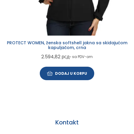
PROTECT WOMEN, ženska softshell jakna sa skidajućom
kapuljačom, crna
2.594,82
рсд
~ sa PDV-om
DODAJ U KORPU
Kontakt