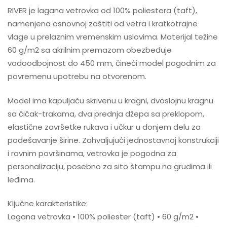
RIVER je lagana vetrovka od 100% poliestera (taft),
namenjena osnovnoj zaštiti od vetra i kratkotrajne
vlage u prelaznim vremenskim uslovima. Materijal težine
60 g/m2 sa akrilnim premazom obezbeđuje
vodoodbojnost do 450 mm, čineći model pogodnim za
povremenu upotrebu na otvorenom.
Model ima kapuljaču skrivenu u kragni, dvoslojnu kragnu
sa čičak-trakama, dva prednja džepa sa preklopom,
elastične završetke rukava i učkur u donjem delu za
podešavanje širine. Zahvaljujući jednostavnoj konstrukciji
i ravnim površinama, vetrovka je pogodna za
personalizaciju, posebno za sito štampu na grudima ili
leđima.
Ključne karakteristike:
Lagana vetrovka • 100% poliester (taft) • 60 g/m2 •