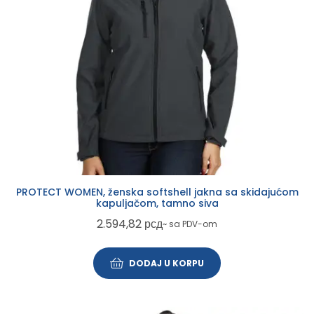
PROTECT WOMEN, ženska softshell jakna sa skidajućom
kapuljačom, tamno siva
2.594,82
рсд
~ sa PDV-om
DODAJ U KORPU