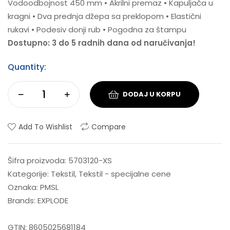
Vodoodbojnost 450 mm • Akrilni premaz • Kapuljača u
kragni • Dva prednja džepa sa preklopom • Elastični
rukavi • Podesiv donji rub • Pogodna za štampu
Dostupno: 3 do 5 radnih dana od naručivanja!
Quantity:
DODAJ U KORPU
Add To Wishlist
Compare
Šifra proizvoda:
5703120-XS
Kategorije:
Tekstil
,
Tekstil - specijalne cene
Oznaka:
PMSL
Brands:
EXPLODE
GTIN:
8605025681184