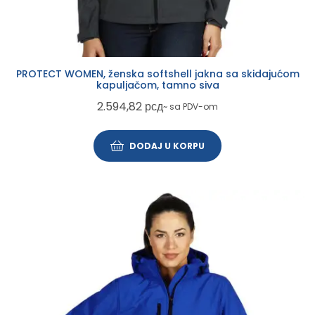
PROTECT WOMEN, ženska softshell jakna sa skidajućom
kapuljačom, tamno siva
2.594,82
рсд
~ sa PDV-om
DODAJ U KORPU