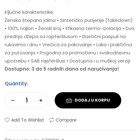
Ključne karakteristike:
Ženska štepana jakna • Sintetičko punjenje (fakedown)
• 100% najlon • Ženski kroj • Efikasna termo-izolacija • Dva
prednja džepa sa rajsferšlusom • Elastični paspuli na
rukavima i dnu • Vrećica za pakovanje • Laka i praktična
za putovanja • Pogodna za promotivnu i svakodnevnu
upotrebu • SAB rajsferšlusi • Dostupna i u muškoj verziji
Dostupno: 3 do 5 radnih dana od naručivanja!
Quantity:
DODAJ U KORPU
Add To Wishlist
Compare