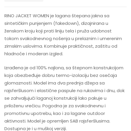
RINO JACKET WOMEN je lagana štepana jakna sa
sintetičkim punjenjem (fakedown), dizajnirana u
ženskom kroju koji prati liniju tela i pruža udobnost
tokom svakodnevnog nošenja u prelaznim i umerenim
zimskim uslovima. Kombinuje praktičnost, zaštitu od
hladnoće i moderan izgled.
Izrađena je od 100% najlona, sa štepnom konstrukcijom
koja obezbeđuje dobru termo-izolaciju bez osećaja
glomaznosti. Model ima dva prednja džepa sa
rajsferšlusom i elastične paspule na rukavima i dnu, dok
se zahvaljujući laganoj konstrukciji lako pakuje u
priloženu vrećicu. Pogodna je za svakodnevnu i
promotivnu upotrebu, kao i za lagane outdoor
aktivnosti. Model je opremljen SAB rajsferšlusima.
Dostupna je i u muškoj verziji.