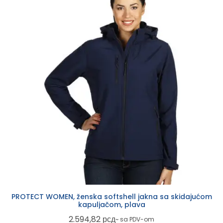
PROTECT WOMEN, ženska softshell jakna sa skidajućom
kapuljačom, plava
2.594,82
рсд
~ sa PDV-om