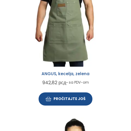
ANGUS, kecelja, zelena
942,82
рсд
~ sa PDV-om
PROČITAJTE JOŠ