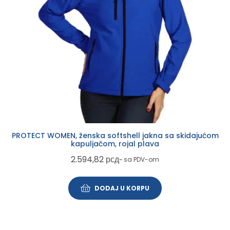
PROTECT WOMEN, ženska softshell jakna sa skidajućom
kapuljačom, rojal plava
2.594,82
рсд
~ sa PDV-om
DODAJ U KORPU