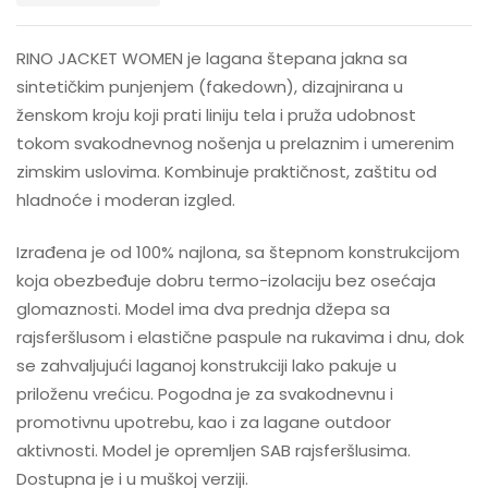
RINO JACKET WOMEN je lagana štepana jakna sa
sintetičkim punjenjem (fakedown), dizajnirana u
ženskom kroju koji prati liniju tela i pruža udobnost
tokom svakodnevnog nošenja u prelaznim i umerenim
zimskim uslovima. Kombinuje praktičnost, zaštitu od
hladnoće i moderan izgled.
Izrađena je od 100% najlona, sa štepnom konstrukcijom
koja obezbeđuje dobru termo-izolaciju bez osećaja
glomaznosti. Model ima dva prednja džepa sa
rajsferšlusom i elastične paspule na rukavima i dnu, dok
se zahvaljujući laganoj konstrukciji lako pakuje u
priloženu vrećicu. Pogodna je za svakodnevnu i
promotivnu upotrebu, kao i za lagane outdoor
aktivnosti. Model je opremljen SAB rajsferšlusima.
Dostupna je i u muškoj verziji.