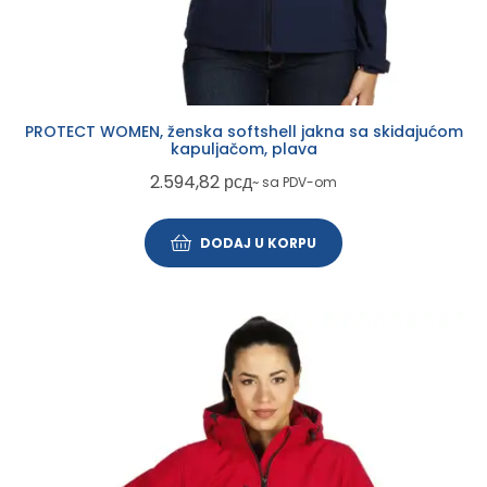
PROTECT WOMEN, ženska softshell jakna sa skidajućom
kapuljačom, plava
2.594,82
рсд
~ sa PDV-om
DODAJ U KORPU