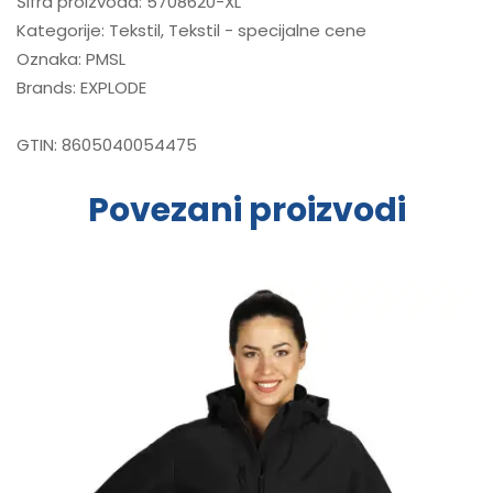
Šifra proizvoda:
5708620-XL
Kategorije:
Tekstil
,
Tekstil - specijalne cene
Oznaka:
PMSL
Brands:
EXPLODE
GTIN:
8605040054475
Povezani proizvodi