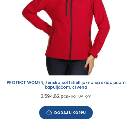
PROTECT WOMEN, ženska softshell jakna sa skidajućom
kapuljačom, crvena
2.594,82
рсд
~ sa PDV-om
DODAJ U KORPU