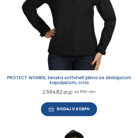
PROTECT WOMEN, ženska softshell jakna sa skidajućom
kapuljačom, crna
2.594,82
рсд
~ sa PDV-om
DODAJ U KORPU