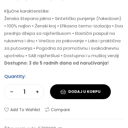
Ključne karakteristike:
Ženska štepana jakna • Sintetičko punjenje (fakedown)
• 100% najlon • Ženski kroj • Efikasna termo-izolacija • Dva
prednja džepa sa rajsferšlusom • Elastični paspuli na
rukavima i dnu • Vrećica za pakovanje • Laka i praktična
za putovanja • Pogodna za promotivnu i svakodnevnu
upotrebu • SAB rajsferšlusi • Dostupna i u muškoj verziji
Dostupno: 3 do 5 radnih dana od naručivanja!
Quantity:
DODAJ U KORPU
Add To Wishlist
Compare