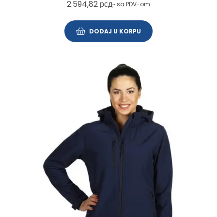
2.594,82
рсд
~ sa PDV-om
DODAJ U KORPU