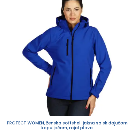
PROTECT WOMEN, ženska softshell jakna sa skidajućom
kapuljačom, rojal plava