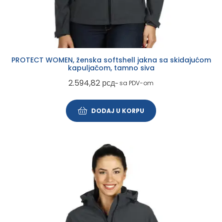
PROTECT WOMEN, ženska softshell jakna sa skidajućom
kapuljačom, tamno siva
2.594,82
рсд
~ sa PDV-om
DODAJ U KORPU