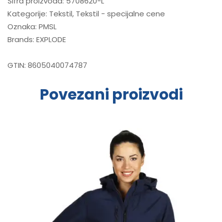
Šifra proizvoda:
5708620-L
Kategorije:
Tekstil
,
Tekstil - specijalne cene
Oznaka:
PMSL
Brands:
EXPLODE
GTIN:
8605040074787
Povezani proizvodi