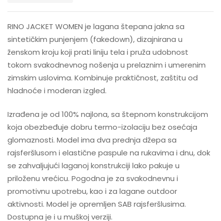
RINO JACKET WOMEN je lagana štepana jakna sa
sintetičkim punjenjem (fakedown), dizajnirana u
ženskom kroju koji prati liniju tela i pruža udobnost
tokom svakodnevnog nošenja u prelaznim i umerenim
zimskim uslovima. Kombinuje praktičnost, zaštitu od
hladnoće i moderan izgled.
Izrađena je od 100% najlona, sa štepnom konstrukcijom
koja obezbeđuje dobru termo-izolaciju bez osećaja
glomaznosti. Model ima dva prednja džepa sa
rajsferšlusom i elastične paspule na rukavima i dnu, dok
se zahvaljujući laganoj konstrukciji lako pakuje u
priloženu vrećicu. Pogodna je za svakodnevnu i
promotivnu upotrebu, kao i za lagane outdoor
aktivnosti. Model je opremljen SAB rajsferšlusima.
Dostupna je i u muškoj verziji.