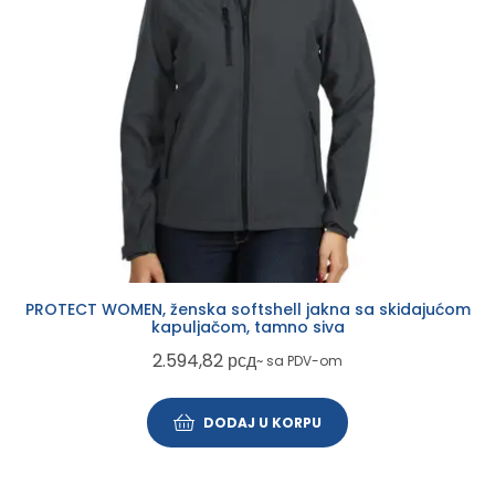
PROTECT WOMEN, ženska softshell jakna sa skidajućom
kapuljačom, tamno siva
2.594,82
рсд
~ sa PDV-om
DODAJ U KORPU