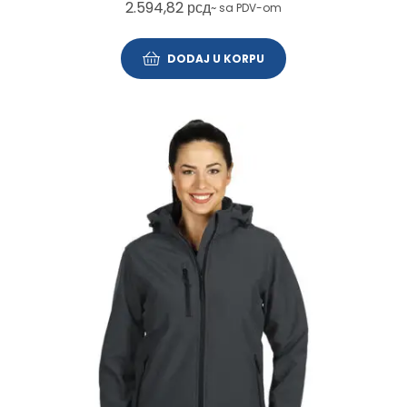
2.594,82
рсд
~ sa PDV-om
DODAJ U KORPU