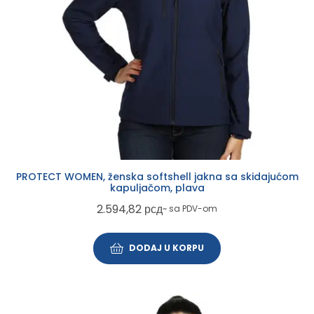
PROTECT WOMEN, ženska softshell jakna sa skidajućom
kapuljačom, plava
2.594,82
рсд
~ sa PDV-om
DODAJ U KORPU