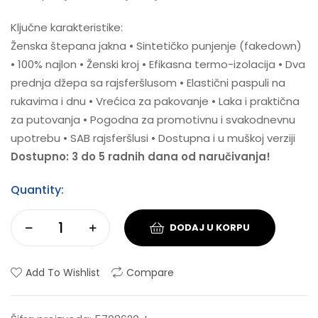
Ključne karakteristike:
Ženska štepana jakna • Sintetičko punjenje (fakedown)
• 100% najlon • Ženski kroj • Efikasna termo-izolacija • Dva
prednja džepa sa rajsferšlusom • Elastični paspuli na
rukavima i dnu • Vrećica za pakovanje • Laka i praktična
za putovanja • Pogodna za promotivnu i svakodnevnu
upotrebu • SAB rajsferšlusi • Dostupna i u muškoj verziji
Dostupno: 3 do 5 radnih dana od naručivanja!
Quantity:
DODAJ U KORPU
Add To Wishlist
Compare