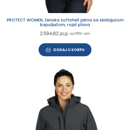
PROTECT WOMEN, ženska softshell jakna sa skidajućom
kapuljačom, rojal plava
2.594,82
рсд
~ sa PDV-om
DODAJ U KORPU