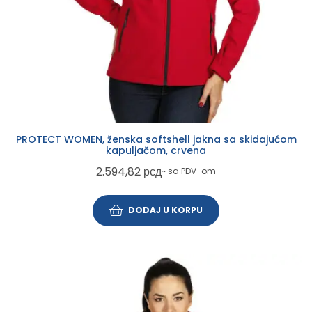
PROTECT WOMEN, ženska softshell jakna sa skidajućom
kapuljačom, crvena
2.594,82
рсд
~ sa PDV-om
DODAJ U KORPU