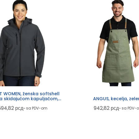
 WOMEN, ženska softshell
sa skidajućom kapuljačom,
ANGUS, kecelja, zel
tamno siva
594,82
рсд
942,82
рсд
~ sa PDV-om
~ sa PDV-