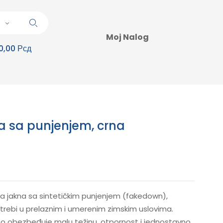
Moj Nalog
0,00 Рсд
a sa punjenjem, crna
a jakna sa sintetičkim punjenjem (fakedown),
ebi u prelaznim i umerenim zimskim uslovima.
što obezbeđuje malu težinu, otpornost i jednostavno