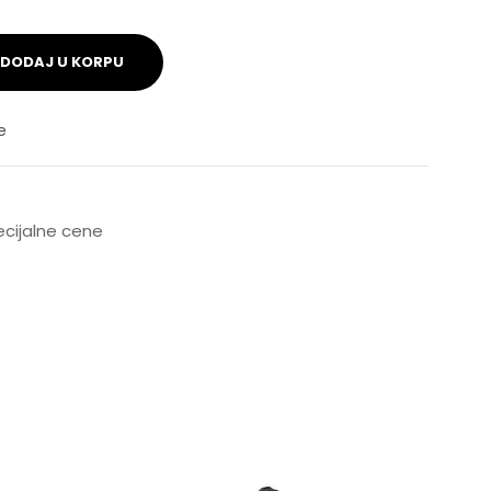
DODAJ U KORPU
e
pecijalne cene