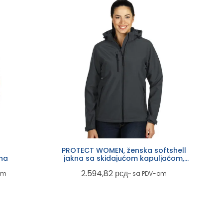
PROTECT WOMEN, ženska softshell
ena
jakna sa skidajućom kapuljačom,
tamno siva
2.594,82
рсд
om
~ sa PDV-om