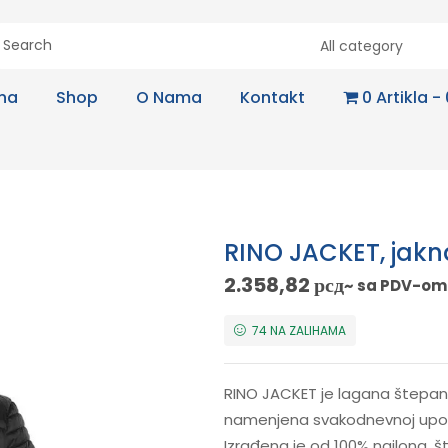
All category
na
Shop
O Nama
Kontakt
0 Artikla
RINO JACKET, jakn
2.358,82
рсд
~ sa PDV-om
74 NA ZALIHAMA
RINO JACKET je lagana štepan
namenjena svakodnevnoj upotr
Izrađena je od 100% najlona, 