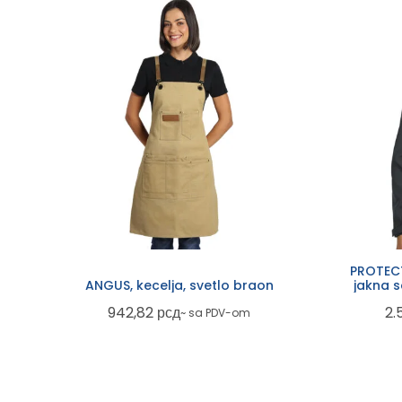
PROTECT
ANGUS, kecelja, svetlo braon
jakna 
942,82
рсд
2.
~ sa PDV-om