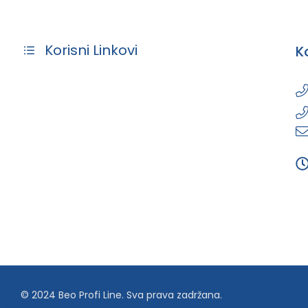
Korisni Linkovi
K
© 2024 Beo Profi Line. Sva prava zadržana.