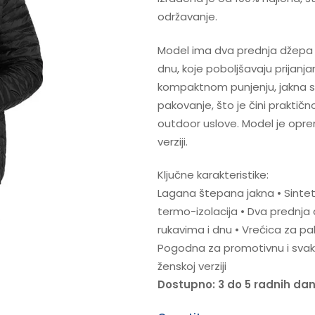
održavanje.
Model ima dva prednja džepa s
dnu, koje poboljšavaju prijanja
kompaktnom punjenju, jakna se
pakovanje, što je čini praktič
outdoor uslove. Model je oprem
verziji.
Ključne karakteristike:
Lagana štepana jakna • Sintet
termo-izolacija • Dva prednja 
rukavima i dnu • Vrećica za p
Pogodna za promotivnu i svako
ženskoj verziji
Dostupno: 3 do 5 radnih da