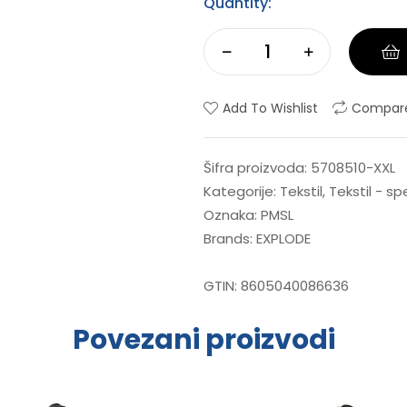
Quantity:
Add To Wishlist
Compar
Šifra proizvoda:
5708510-XXL
Kategorije:
Tekstil
,
Tekstil - s
Oznaka:
PMSL
Brands:
EXPLODE
GTIN:
8605040086636
Povezani proizvodi