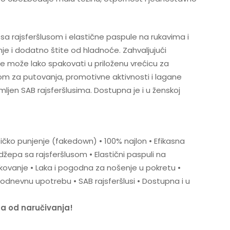
a rajsferšlusom i elastične paspule na rukavima i
nje i dodatno štite od hladnoće. Zahvaljujući
 može lako spakovati u priloženu vrećicu za
nom za putovanja, promotivne aktivnosti i lagane
ljen SAB rajsferšlusima. Dostupna je i u ženskoj
ičko punjenje (fakedown) • 100% najlon • Efikasna
džepa sa rajsferšlusom • Elastični paspuli na
akovanje • Laka i pogodna za nošenje u pokretu •
dnevnu upotrebu • SAB rajsferšlusi • Dostupna i u
na od naručivanja!