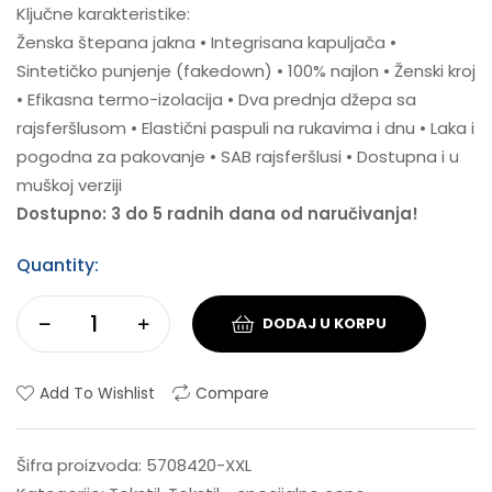
Ključne karakteristike:
Ženska štepana jakna • Integrisana kapuljača •
Sintetičko punjenje (fakedown) • 100% najlon • Ženski kroj
• Efikasna termo-izolacija • Dva prednja džepa sa
rajsferšlusom • Elastični paspuli na rukavima i dnu • Laka i
pogodna za pakovanje • SAB rajsferšlusi • Dostupna i u
muškoj verziji
Dostupno: 3 do 5 radnih dana od naručivanja!
Quantity:
DODAJ U KORPU
Add To Wishlist
Compare
Šifra proizvoda:
5708420-XXL