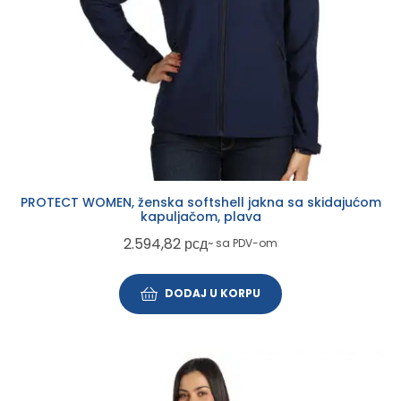
PROTECT WOMEN, ženska softshell jakna sa skidajućom
kapuljačom, plava
2.594,82
рсд
~ sa PDV-om
DODAJ U KORPU