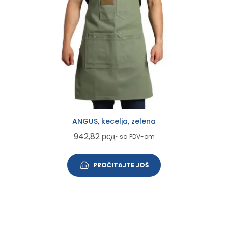
ANGUS, kecelja, zelena
942,82
рсд
~ sa PDV-om
PROČITAJTE JOŠ