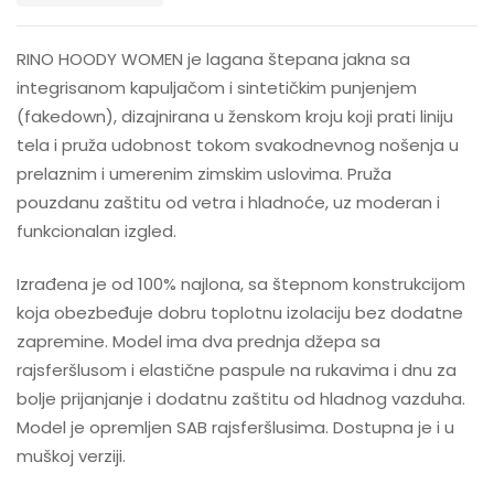
RINO HOODY WOMEN je lagana štepana jakna sa
integrisanom kapuljačom i sintetičkim punjenjem
(fakedown), dizajnirana u ženskom kroju koji prati liniju
tela i pruža udobnost tokom svakodnevnog nošenja u
prelaznim i umerenim zimskim uslovima. Pruža
pouzdanu zaštitu od vetra i hladnoće, uz moderan i
funkcionalan izgled.
Izrađena je od 100% najlona, sa štepnom konstrukcijom
koja obezbeđuje dobru toplotnu izolaciju bez dodatne
zapremine. Model ima dva prednja džepa sa
rajsferšlusom i elastične paspule na rukavima i dnu za
bolje prijanjanje i dodatnu zaštitu od hladnog vazduha.
Model je opremljen SAB rajsferšlusima. Dostupna je i u
muškoj verziji.