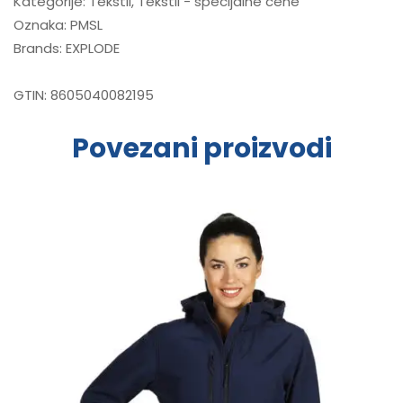
Kategorije:
Tekstil
,
Tekstil - specijalne cene
Oznaka:
PMSL
Brands:
EXPLODE
GTIN:
8605040082195
Povezani proizvodi