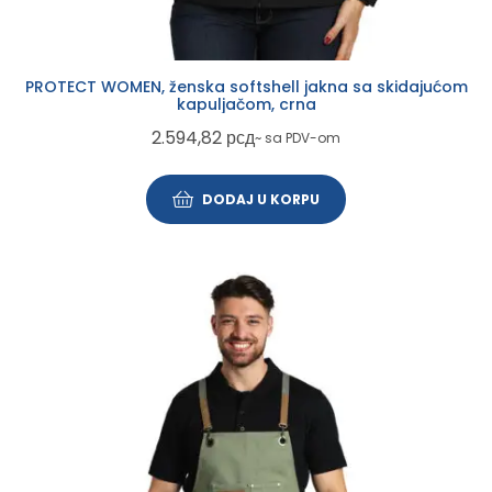
PROTECT WOMEN, ženska softshell jakna sa skidajućom
kapuljačom, crna
2.594,82
рсд
~ sa PDV-om
DODAJ U KORPU