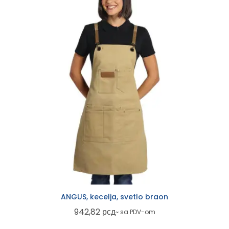
ANGUS, kecelja, svetlo braon
942,82
рсд
~ sa PDV-om