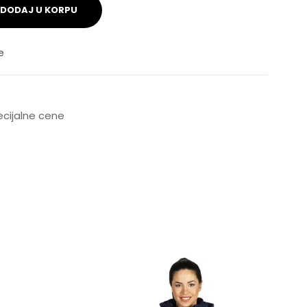
DODAJ U KORPU
e
pecijalne cene