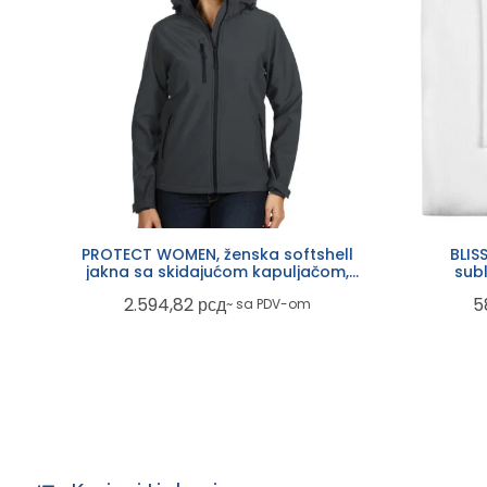
PROTECT WOMEN, ženska softshell
BLIS
jakna sa skidajućom kapuljačom,
subl
tamno siva
2.594,82
рсд
5
~ sa PDV-om