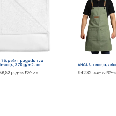
S 75, peškir pogodan za
imaciju, 370 g/m2, beli
ANGUS, kecelja, zel
88,82
рсд
942,82
рсд
~ sa PDV-om
~ sa PDV-