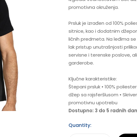
promotivna okruženja.
Prsluk je izrađen od 100% pol
sitnice, kao i dodatnim džepo
ličnih predmeta. Na leđima se 
lak pristup unutrašnjosti pril
servisne i terenske poslove, a
garderobe.
Ključne karakteristike:
Štepani prsluk • 100% poliest
džep sa rajsferšlusom • Skrive
promotivnu upotrebu
Dostupno: 3 do 5 radnih da
Quantity: