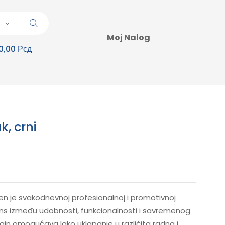
Moj Nalog
0,00 Рсд
k, crni
n je svakodnevnoj profesionalnoj i promotivnoj
ans između udobnosti, funkcionalnosti i savremenog
zajn omogućava lako uklapanje u različita radna i