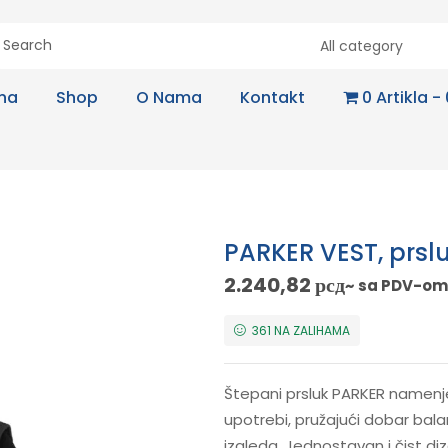
All category
na
Shop
O Nama
Kontakt
0 Artikla
PARKER VEST, prslu
2.240,82
рсд
~ sa PDV-om
361 NA ZALIHAMA
Štepani prsluk PARKER namenje
upotrebi, pružajući dobar bal
izgleda. Jednostavan i čist di