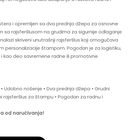
iestera i opremljen sa dva prednja džepa za osnovne
m sa rajsferšlusom na grudima za sigurnije odlaganje
nalazi skriveni unutrašnji rajsferšlus koji omogućava
ikom personalizacije štampom. Pogodan je za logistiku,
li i kao deo savremene radne ili promotivne
er • Udobno nošenje • Dva prednja džepa • Grudni
ni rajsferšlus za štampu • Pogodan za radnu i
na od naručivanja!