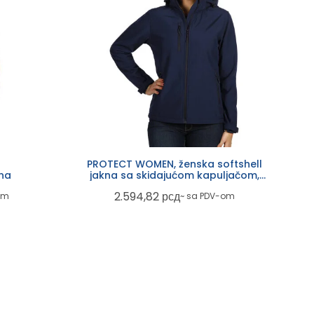
PROTECT WOMEN, ženska softshell
ena
jakna sa skidajućom kapuljačom,
plava
2.594,82
рсд
om
~ sa PDV-om