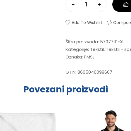
Add To Wishlist
Compar
Šifra proizvoda:
5707710-XL
Kategorije:
Tekstil
,
Tekstil - s
Oznaka:
PMSL
GTIN:
8605040099667
Povezani proizvodi