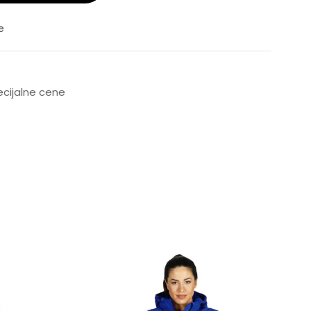
e
pecijalne cene