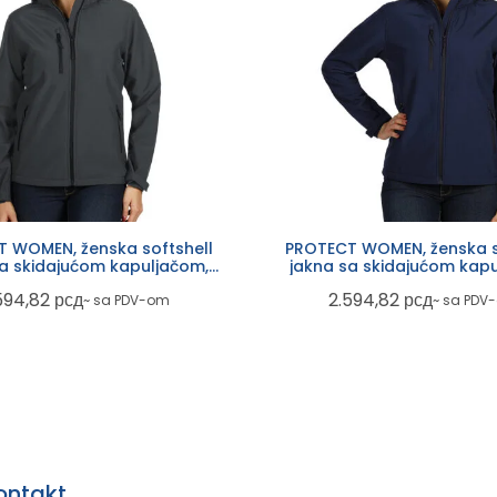
 WOMEN, ženska softshell
PROTECT WOMEN, ženska s
sa skidajućom kapuljačom,
jakna sa skidajućom kapu
tamno siva
plava
594,82
рсд
2.594,82
рсд
~ sa PDV-om
~ sa PDV
ontakt