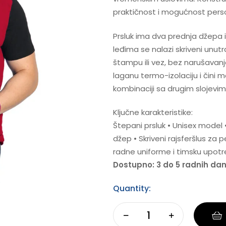
praktičnost i mogućnost perso
Prsluk ima dva prednja džepa i
leđima se nalazi skriveni unutr
štampu ili vez, bez narušavanj
laganu termo-izolaciju i čini
kombinaciji sa drugim slojevi
Ključne karakteristike:
Štepani prsluk • Unisex model 
džep • Skriveni rajsferšlus za
radne uniforme i timsku upot
Dostupno: 3 do 5 radnih da
Quantity: