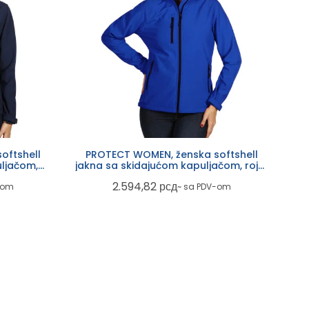
oftshell
PROTECT WOMEN, ženska softshell
ljačom,
jakna sa skidajućom kapuljačom, rojal
plava
2.594,82
рсд
-om
~ sa PDV-om