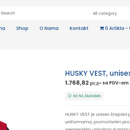
All category
na
Shop
O Nama
Kontakt
0 Artikla
HUSKY VEST, unisex
1.768,82
рсд
~ sa PDV-om
60 NA ZALIHAMA
HUSKY VEST je unisex štepani
uniformama, promotivnim prog
vremenskim uslovima. Konstruk