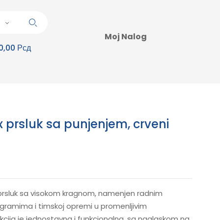
Moj Nalog
0,00 Рсд
 prsluk sa punjenjem, crveni
 prsluk sa visokom kragnom, namenjen radnim
ramima i timskoj opremi u promenljivim
cija je jednostavna i funkcionalna, sa naglaskom na