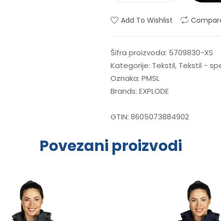
Add To Wishlist
Compar
Šifra proizvoda:
5709830-XS
Kategorije:
Tekstil
,
Tekstil - s
Oznaka:
PMSL
Brands:
EXPLODE
GTIN:
8605073884902
Povezani proizvodi