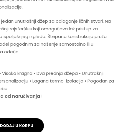
nalizacije.
 jedan unutrašnji džep za odlaganje ličnih stvari. Na
ašnji rajsferšlus koji omogućava lak pristup za
a spoljašnjeg izgleda. Štepana konstrukcija pruža
 model pogodnim za nošenje samostalno ili u
ma odeće.
• Visoka kragna • Dva prednja džepa • Unutrašnji
 personalizaciju • Lagana termo-izolacija • Pogodan za
rebu
na od naručivanja!
DODAJ U KORPU