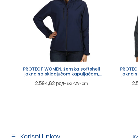
PROTECT WOMEN, ženska softshell
PROTECT
jakna sa skidajućom kapuljačom,
jakna 
plava
2.594,82
рсд
2.
~ sa PDV-om
Korisni Linkovi
K