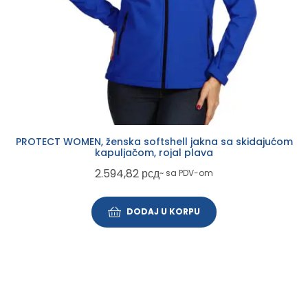
PROTECT WOMEN, ženska softshell jakna sa skidajućom
kapuljačom, rojal plava
2.594,82
рсд
~ sa PDV-om
DODAJ U KORPU