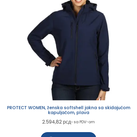
PROTECT WOMEN, ženska softshell jakna sa skidajućom
kapuljačom, plava
2.594,82
рсд
~ sa PDV-om