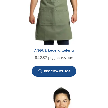
ANGUS, kecelja, zelena
942,82
рсд
~ sa PDV-om
PROČITAJTE JOŠ