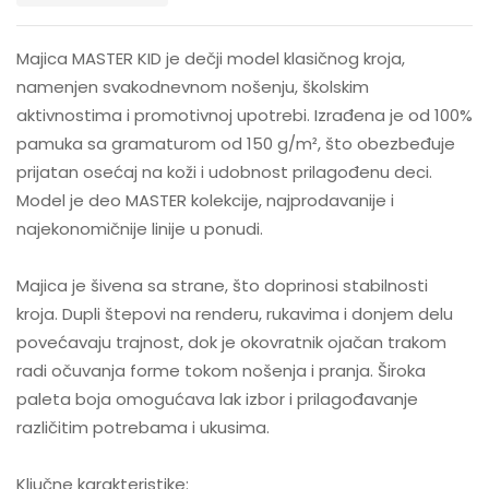
Majica MASTER KID je dečji model klasičnog kroja,
namenjen svakodnevnom nošenju, školskim
aktivnostima i promotivnoj upotrebi. Izrađena je od 100%
pamuka sa gramaturom od 150 g/m², što obezbeđuje
prijatan osećaj na koži i udobnost prilagođenu deci.
Model je deo MASTER kolekcije, najprodavanije i
najekonomičnije linije u ponudi.
Majica je šivena sa strane, što doprinosi stabilnosti
kroja. Dupli štepovi na renderu, rukavima i donjem delu
povećavaju trajnost, dok je okovratnik ojačan trakom
radi očuvanja forme tokom nošenja i pranja. Široka
paleta boja omogućava lak izbor i prilagođavanje
različitim potrebama i ukusima.
Ključne karakteristike: