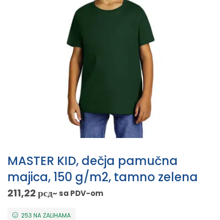
MASTER KID, dečja pamučna
majica, 150 g/m2, tamno zelena
211,22
рсд
~ sa PDV-om
253 NA ZALIHAMA