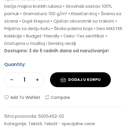
Dečja majica kratkih rukava • Sirovinski sastav: 100%
pamuk • Gramatura: 150 g/m² • Klasičan kroj • Šivena sa
strane • Dupli štepovi • Ojačan okovratnik sa trakom •
Prijatna za dečju kožu • Široka paleta boja • Deo MASTER
kolekcije • Budget-friendly • Oeko-Tex sertifikat •
Dostupna u muškoj i ženskoj verziji
Dostupno: 3 do 5 radnih dana od naručivanja!
Quantity:
DODAJ U KORPU
Add To Wishlist
Compare
Šifra proizvoda:
5005452-02
Kategorije:
Tekstil
,
Tekstil - specijalne cene