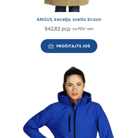
ANGUS, kecelja, svetlo braon
942,82
рсд
~ sa PDV-om
PROČITAJTE JOŠ