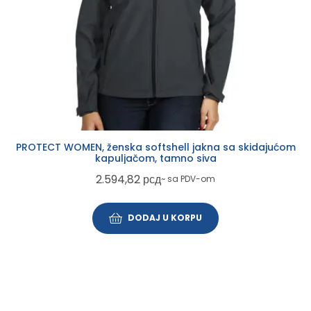
PROTECT WOMEN, ženska softshell jakna sa skidajućom
kapuljačom, tamno siva
2.594,82
рсд
~ sa PDV-om
DODAJ U KORPU