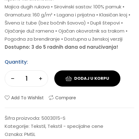
Majica dugih rukava • Sirovinski sastav: 100% pamuk •
Gramatura: 160 g/m² • Lagana i prijatna • Klasičan kroj •
Šivena iz tube (bez bočnih šavova) • Dupli štepovi •
Ojačanje duž ramena • Ojačan okovratnik sa trakom •
Pogodna za brendiranje • Dostupna u ženskoj verziji
Dostupno: 3 do 5 radnih dana od naručivanja!
Quantity:
DODAJ U KORPU
Add To Wishlist
Compare
Šifra proizvoda:
5003015-S
Kategorije:
Tekstil
,
Tekstil - specijalne cene
Oznaka:
PMSL