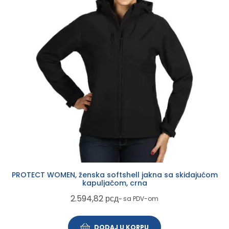
PROTECT WOMEN, ženska softshell jakna sa skidajućom
kapuljačom, crna
2.594,82
рсд
~ sa PDV-om
DODAJ U KORPU