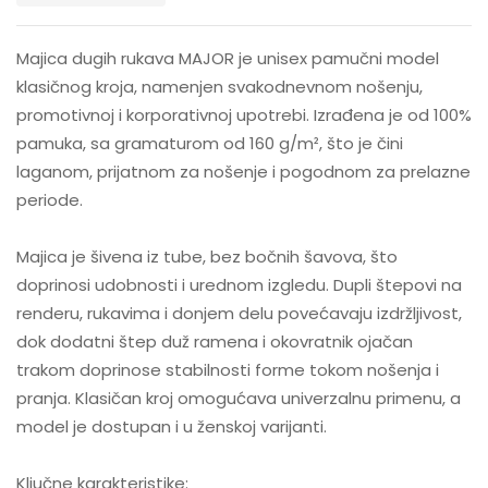
Majica dugih rukava MAJOR je unisex pamučni model
klasičnog kroja, namenjen svakodnevnom nošenju,
promotivnoj i korporativnoj upotrebi. Izrađena je od 100%
pamuka, sa gramaturom od 160 g/m², što je čini
laganom, prijatnom za nošenje i pogodnom za prelazne
periode.
Majica je šivena iz tube, bez bočnih šavova, što
doprinosi udobnosti i urednom izgledu. Dupli štepovi na
renderu, rukavima i donjem delu povećavaju izdržljivost,
dok dodatni štep duž ramena i okovratnik ojačan
trakom doprinose stabilnosti forme tokom nošenja i
pranja. Klasičan kroj omogućava univerzalnu primenu, a
model je dostupan i u ženskoj varijanti.
Ključne karakteristike: