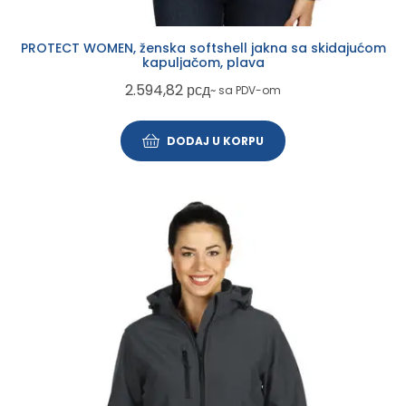
PROTECT WOMEN, ženska softshell jakna sa skidajućom
kapuljačom, plava
2.594,82
рсд
~ sa PDV-om
DODAJ U KORPU