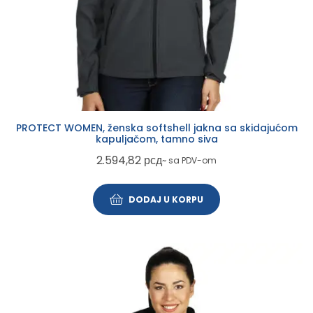
PROTECT WOMEN, ženska softshell jakna sa skidajućom
kapuljačom, tamno siva
2.594,82
рсд
~ sa PDV-om
DODAJ U KORPU