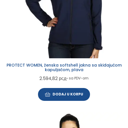
PROTECT WOMEN, ženska softshell jakna sa skidajućom
kapuljačom, plava
2.594,82
рсд
~ sa PDV-om
DODAJ U KORPU