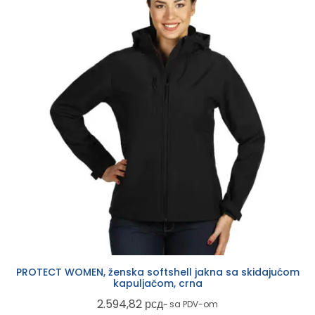
PROTECT WOMEN, ženska softshell jakna sa skidajućom
kapuljačom, crna
2.594,82
рсд
~ sa PDV-om