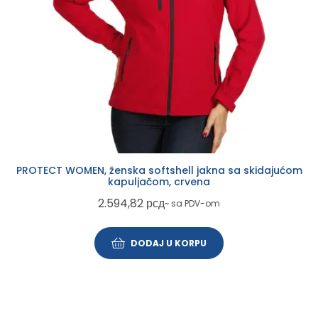
PROTECT WOMEN, ženska softshell jakna sa skidajućom
kapuljačom, crvena
2.594,82
рсд
~ sa PDV-om
DODAJ U KORPU