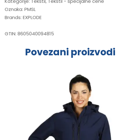
Kategorije:
Tekstil
,
Tekstil - specijalne cene
Oznaka:
PMSL
Brands:
EXPLODE
GTIN:
8605040094815
Povezani proizvodi