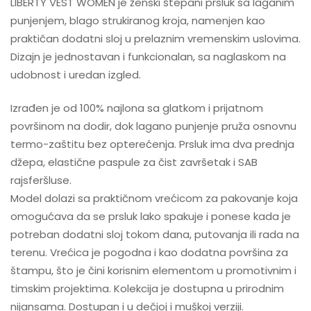
LIBERTY VEST WOMEN je ženski štepani prsluk sa laganim
punjenjem, blago strukiranog kroja, namenjen kao
praktičan dodatni sloj u prelaznim vremenskim uslovima.
Dizajn je jednostavan i funkcionalan, sa naglaskom na
udobnost i uredan izgled.
Izrađen je od 100% najlona sa glatkom i prijatnom
površinom na dodir, dok lagano punjenje pruža osnovnu
termo-zaštitu bez opterećenja. Prsluk ima dva prednja
džepa, elastične paspule za čist završetak i SAB
rajsferšluse.
Model dolazi sa praktičnom vrećicom za pakovanje koja
omogućava da se prsluk lako spakuje i ponese kada je
potreban dodatni sloj tokom dana, putovanja ili rada na
terenu. Vrećica je pogodna i kao dodatna površina za
štampu, što je čini korisnim elementom u promotivnim i
timskim projektima. Kolekcija je dostupna u prirodnim
nijansama. Dostupan i u dečjoj i muškoj verziji.