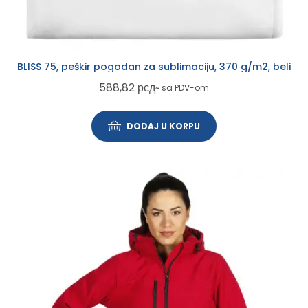
BLISS 75, peškir pogodan za sublimaciju, 370 g/m2, beli
588,82
рсд
~ sa PDV-om
DODAJ U KORPU