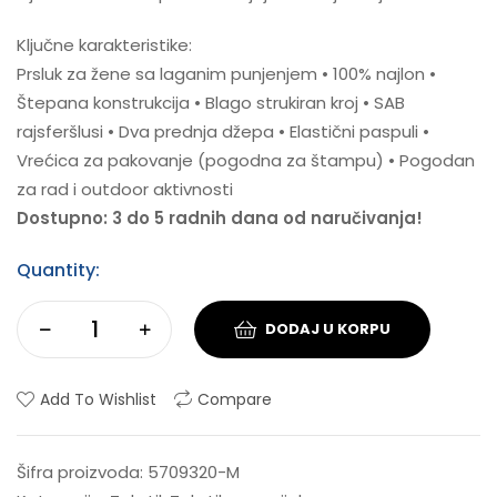
Ključne karakteristike:
Prsluk za žene sa laganim punjenjem • 100% najlon •
Štepana konstrukcija • Blago strukiran kroj • SAB
rajsferšlusi • Dva prednja džepa • Elastični paspuli •
Vrećica za pakovanje (pogodna za štampu) • Pogodan
za rad i outdoor aktivnosti
Dostupno: 3 do 5 radnih dana od naručivanja!
Quantity:
DODAJ U KORPU
Add To Wishlist
Compare
Šifra proizvoda:
5709320-M