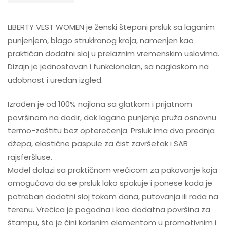
LIBERTY VEST WOMEN je ženski štepani prsluk sa laganim
punjenjem, blago strukiranog kroja, namenjen kao
praktičan dodatni sloj u prelaznim vremenskim uslovima.
Dizajn je jednostavan i funkcionalan, sa naglaskom na
udobnost i uredan izgled.
Izrađen je od 100% najlona sa glatkom i prijatnom
površinom na dodir, dok lagano punjenje pruža osnovnu
termo-zaštitu bez opterećenja. Prsluk ima dva prednja
džepa, elastične paspule za čist završetak i SAB
rajsferšluse.
Model dolazi sa praktičnom vrećicom za pakovanje koja
omogućava da se prsluk lako spakuje i ponese kada je
potreban dodatni sloj tokom dana, putovanja ili rada na
terenu. Vrećica je pogodna i kao dodatna površina za
štampu, što je čini korisnim elementom u promotivnim i