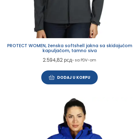
PROTECT WOMEN, ženska softshell jakna sa skidajućom
kapuljačom, tamno siva
2.594,82
рсд
~ sa PDV-om
DODAJ U KORPU