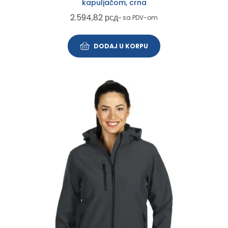
kapuljačom, crna
2.594,82
рсд
~ sa PDV-om
DODAJ U KORPU