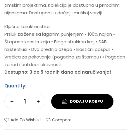
timskim projektima. Kolekcija je dostupna u prirodnim
nijansama. Dostupan i u dečjoj i muškoj verziji.
Ključne karakteristike:
Prsluk za žene sa laganim punjenjem • 100% najlon •
Štepana konstrukcija • Blago strukiran kroj • SAB
rajsferšlusi • Dva prednja džepa • Elastični paspuli •
Vrećica za pakovanje (pogodna za štampu) • Pogodan
za rad i outdoor aktivnosti
Dostupno: 3 do 5 radnih dana od naručivanja!
Quantity:
DODAJ U KORPU
Add To Wishlist
Compare