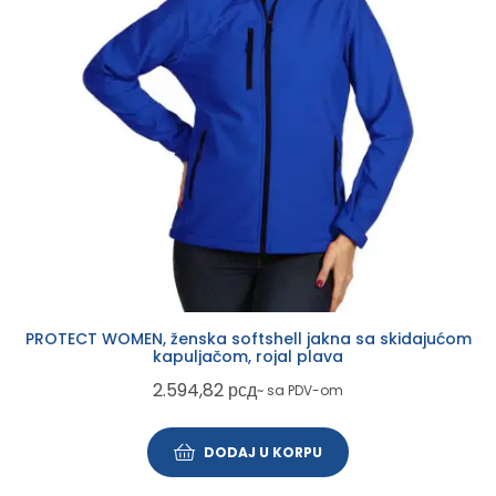
PROTECT WOMEN, ženska softshell jakna sa skidajućom
kapuljačom, rojal plava
2.594,82
рсд
~ sa PDV-om
DODAJ U KORPU