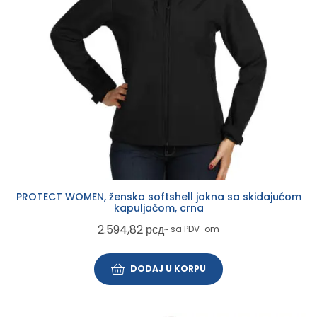
PROTECT WOMEN, ženska softshell jakna sa skidajućom
kapuljačom, crna
2.594,82
рсд
~ sa PDV-om
DODAJ U KORPU