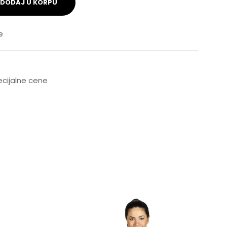
DODAJ U KORPU
e
pecijalne cene