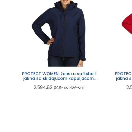
PROTECT WOMEN, ženska softshell
PROTECT
jakna sa skidajućom kapuljačom,
jakna 
plava
2.594,82
рсд
2.
~ sa PDV-om