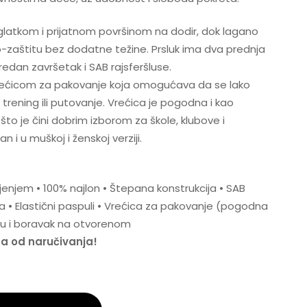
 glatkom i prijatnom površinom na dodir, dok lagano
-zaštitu bez dodatne težine. Prsluk ima dva prednja
edan završetak i SAB rajsferšluse.
rećicom za pakovanje koja omogućava da se lako
 trening ili putovanje. Vrećica je pogodna i kao
o je čini dobrim izborom za škole, klubove i
 i u muškoj i ženskoj verziji.
enjem • 100% najlon • Štepana konstrukcija • SAB
pa • Elastični paspuli • Vrećica za pakovanje (pogodna
u i boravak na otvorenom
na od naručivanja!