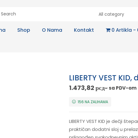
All category
na
Shop
O Nama
Kontakt
0 Artikla
LIBERTY VEST KID, d
1.473,82
рсд
~ sa PDV-om
156 NA ZALIHAMA
LIBERTY VEST KID je dečji šte
praktičan dodatni sloj u prela
prilagođen svakodnevnim akti