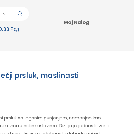
Moj Nalog
0,00 Рсд
ečji prsluk, maslinasti
pani prsluk sa laganim punjenjem, namenjen kao
znim vremenskim uslovima. Dizajn je jednostavan i
vnostima dece, uz udobnost i slobodu pokreta.