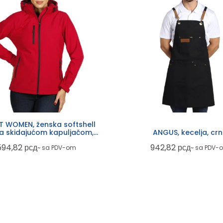
 WOMEN, ženska softshell
sa skidajućom kapuljačom,
ANGUS, kecelja, cr
crvena
594,82
рсд
942,82
рсд
~ sa PDV-om
~ sa PDV-