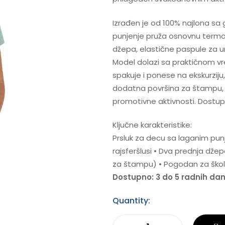
Izrađen je od 100% najlona sa
punjenje pruža osnovnu termo
džepa, elastične paspule za ur
Model dolazi sa praktičnom v
spakuje i ponese na ekskurziju,
dodatna površina za štampu, št
promotivne aktivnosti. Dostupan
Ključne karakteristike:
Prsluk za decu sa laganim punj
rajsferšlusi • Dva prednja dže
za štampu) • Pogodan za škol
Dostupno: 3 do 5 radnih da
Quantity: