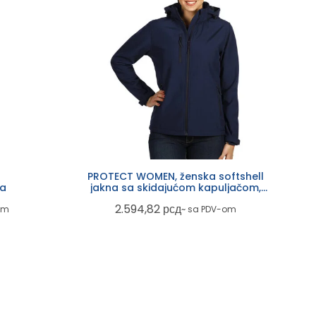
PROTECT WOMEN, ženska softshell
na
jakna sa skidajućom kapuljačom,
plava
2.594,82
рсд
om
~ sa PDV-om