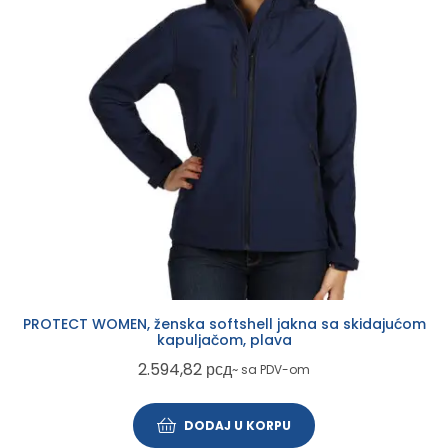
PROTECT WOMEN, ženska softshell jakna sa skidajućom
kapuljačom, plava
2.594,82
рсд
~ sa PDV-om
DODAJ U KORPU