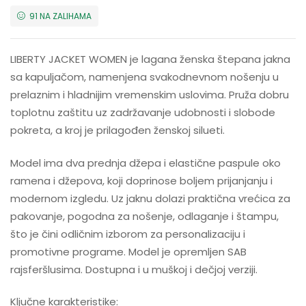
91 NA ZALIHAMA
LIBERTY JACKET WOMEN je lagana ženska štepana jakna
sa kapuljačom, namenjena svakodnevnom nošenju u
prelaznim i hladnijim vremenskim uslovima. Pruža dobru
toplotnu zaštitu uz zadržavanje udobnosti i slobode
pokreta, a kroj je prilagođen ženskoj silueti.
Model ima dva prednja džepa i elastične paspule oko
ramena i džepova, koji doprinose boljem prijanjanju i
modernom izgledu. Uz jaknu dolazi praktična vrećica za
pakovanje, pogodna za nošenje, odlaganje i štampu,
što je čini odličnim izborom za personalizaciju i
promotivne programe. Model je opremljen SAB
rajsferšlusima. Dostupna i u muškoj i dečjoj verziji.
Ključne karakteristike: