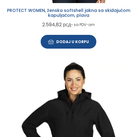
PROTECT WOMEN, ženska softshell jakna sa skidajućom
kapuljačom, plava
2.594,82
рсд
~ sa PDV-om
DODAJ U KORPU