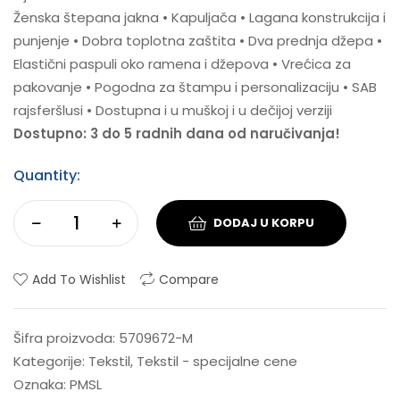
Ženska štepana jakna • Kapuljača • Lagana konstrukcija i
punjenje • Dobra toplotna zaštita • Dva prednja džepa •
Elastični paspuli oko ramena i džepova • Vrećica za
pakovanje • Pogodna za štampu i personalizaciju • SAB
rajsferšlusi • Dostupna i u muškoj i u dečijoj verziji
Dostupno: 3 do 5 radnih dana od naručivanja!
Quantity:
DODAJ U KORPU
Add To Wishlist
Compare
Šifra proizvoda:
5709672-M
Kategorije:
Tekstil
,
Tekstil - specijalne cene
Oznaka:
PMSL