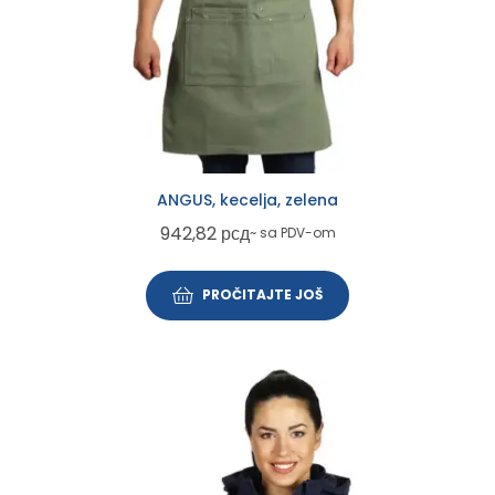
ANGUS, kecelja, zelena
942,82
рсд
~ sa PDV-om
PROČITAJTE JOŠ