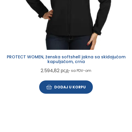
PROTECT WOMEN, ženska softshell jakna sa skidajućom
kapuljačom, crna
2.594,82
рсд
~ sa PDV-om
DODAJ U KORPU