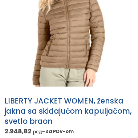
LIBERTY JACKET WOMEN, ženska
jakna sa skidajućom kapuljačom,
svetlo braon
2.948,82
рсд
~ sa PDV-om