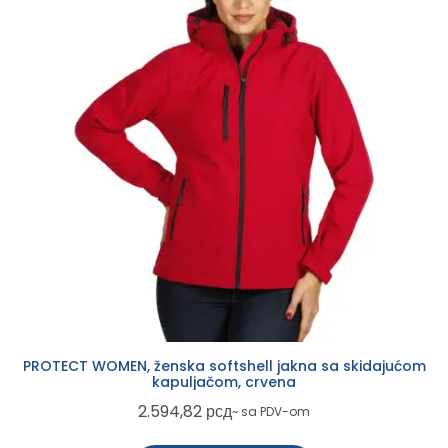
PROTECT WOMEN, ženska softshell jakna sa skidajućom
kapuljačom, crvena
2.594,82
рсд
~ sa PDV-om