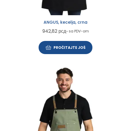
ANGUS, kecelja, crna
942,82
рсд
~ sa PDV-om
PROČITAJTE JOŠ