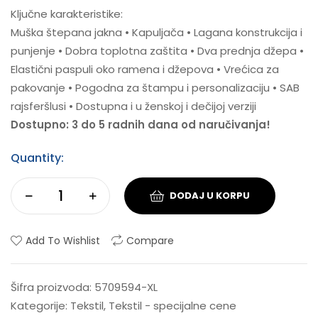
Ključne karakteristike:
Muška štepana jakna • Kapuljača • Lagana konstrukcija i
punjenje • Dobra toplotna zaštita • Dva prednja džepa •
Elastični paspuli oko ramena i džepova • Vrećica za
pakovanje • Pogodna za štampu i personalizaciju • SAB
rajsferšlusi • Dostupna i u ženskoj i dečijoj verziji
Dostupno: 3 do 5 radnih dana od naručivanja!
Quantity:
DODAJ U KORPU
Add To Wishlist
Compare
Šifra proizvoda:
5709594-XL
Kategorije:
Tekstil
,
Tekstil - specijalne cene