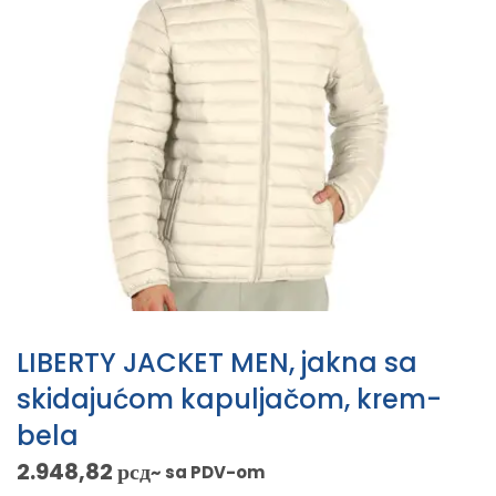
LIBERTY JACKET MEN, jakna sa
skidajućom kapuljačom, krem-
bela
2.948,82
рсд
~ sa PDV-om