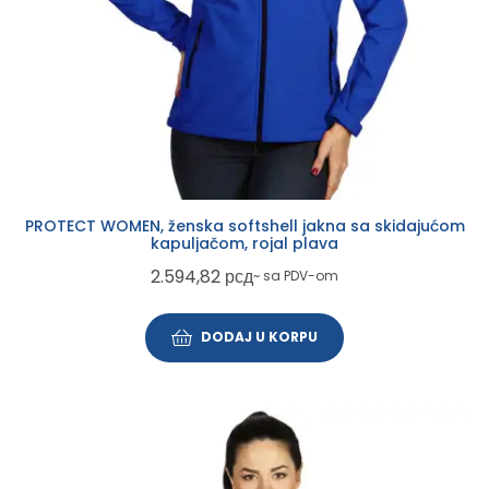
PROTECT WOMEN, ženska softshell jakna sa skidajućom
kapuljačom, rojal plava
2.594,82
рсд
~ sa PDV-om
DODAJ U KORPU