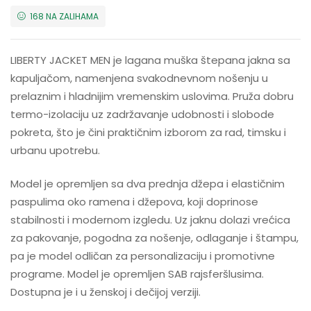
168 NA ZALIHAMA
LIBERTY JACKET MEN je lagana muška štepana jakna sa
kapuljačom, namenjena svakodnevnom nošenju u
prelaznim i hladnijim vremenskim uslovima. Pruža dobru
termo-izolaciju uz zadržavanje udobnosti i slobode
pokreta, što je čini praktičnim izborom za rad, timsku i
urbanu upotrebu.
Model je opremljen sa dva prednja džepa i elastičnim
paspulima oko ramena i džepova, koji doprinose
stabilnosti i modernom izgledu. Uz jaknu dolazi vrećica
za pakovanje, pogodna za nošenje, odlaganje i štampu,
pa je model odličan za personalizaciju i promotivne
programe. Model je opremljen SAB rajsferšlusima.
Dostupna je i u ženskoj i dečijoj verziji.