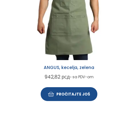
ANGUS, kecelja, zelena
942,82
рсд
~ sa PDV-om
PROČITAJTE JOŠ