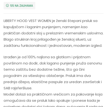
55 NA ZALIHAMA
LIBERTY HOOD VEST WOMEN je ženski štepani prsluk sa
kapuljačom i laganim punjenjem, namenjen kao
praktičan dodatni sloj u prelaznim vremenskim uslovima.
Blago strukiran kroj prilagođen je ženskoj silueti, uz
zadržanu funkcionalnost i jednostavan, moderan izgled.
Izrađen je od 100% najlona sa glatkom i prijatnom
površinom na dodir, dok lagano punjenje pruža osnovnu
termo zaštitu bez dodatne težine, što ga čini
pogodnim za višeslojno oblačenje. Prsluk ima dva
prednja džepa, elastične paspule za uredan završetak i
SAB rajsferšluse.
Model dolazi sa praktičnom vrećicom za pakovanje koja
omogućava da se prsluk lako spakuje i ponese kada je
potreban dodatni sloj tokom dana, putovanja ili rada na