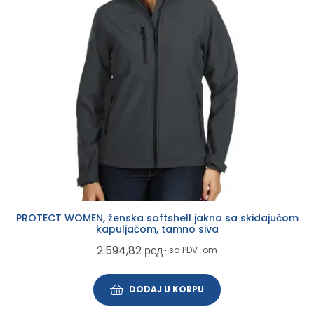
PROTECT WOMEN, ženska softshell jakna sa skidajućom
kapuljačom, tamno siva
2.594,82
рсд
~ sa PDV-om
DODAJ U KORPU