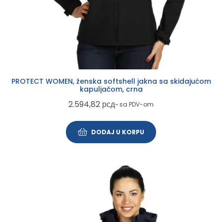
PROTECT WOMEN, ženska softshell jakna sa skidajućom
kapuljačom, crna
2.594,82
рсд
~ sa PDV-om
DODAJ U KORPU