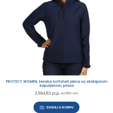
PROTECT WOMEN, ženska softshell jakna sa skidajućom
kapuljačom, plava
2.594,82
рсд
~ sa PDV-om
DODAJ U KORPU