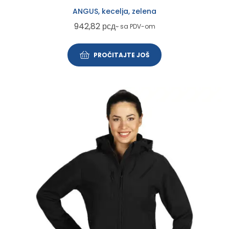
ANGUS, kecelja, zelena
942,82
рсд
~ sa PDV-om
PROČITAJTE JOŠ