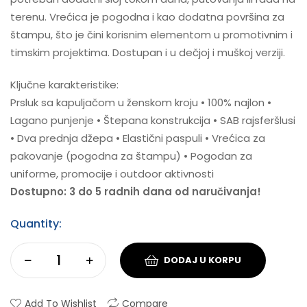
terenu. Vrećica je pogodna i kao dodatna površina za
štampu, što je čini korisnim elementom u promotivnim i
timskim projektima. Dostupan i u dečjoj i muškoj verziji.
Ključne karakteristike:
Prsluk sa kapuljačom u ženskom kroju • 100% najlon •
Lagano punjenje • Štepana konstrukcija • SAB rajsferšlusi
• Dva prednja džepa • Elastični paspuli • Vrećica za
pakovanje (pogodna za štampu) • Pogodan za
uniforme, promocije i outdoor aktivnosti
Dostupno: 3 do 5 radnih dana od naručivanja!
Quantity:
DODAJ U KORPU
Add To Wishlist
Compare