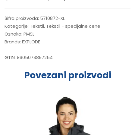
Šifra proizvoda:
5710872-XL
Kategorije:
Tekstil
,
Tekstil - specijalne cene
Oznaka:
PMSL
Brands:
EXPLODE
GTIN:
8605073897254
Povezani proizvodi