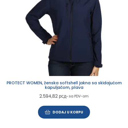
PROTECT WOMEN, ženska softshell jakna sa skidajućom
kapuljačom, plava
2.594,82
рсд
~ sa PDV-om
DODAJ U KORPU