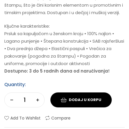
štampu, što je čini korisnim elementom u promotivnim i
timskim projektima. Dostupan i u dečjoj i muškoj verziji.
Ključne karakteristike:
Prsluk sa kapuljačom u ženskom kroju • 100% najlon •
Lagano punjenje • Štepana konstrukcija • SAB rajsferšlusi
• Dva prednja džepa • Elastični paspuli • Vrećica za
pakovanje (pogodna za štampu) • Pogodan za
uniforme, promocije i outdoor aktivnosti
Dostupno: 3 do 5 radnih dana od naručivanja!
Quantity:
DODAJ U KORPU
Add To Wishlist
Compare