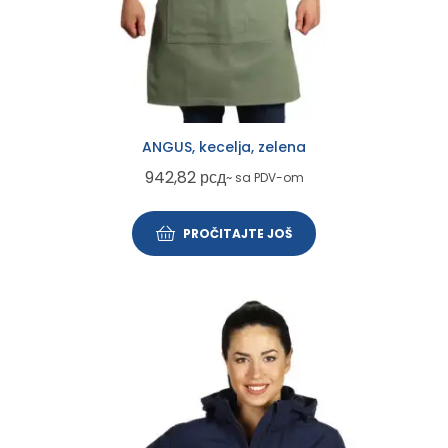
ANGUS, kecelja, zelena
942,82
рсд
~ sa PDV-om
PROČITAJTE JOŠ