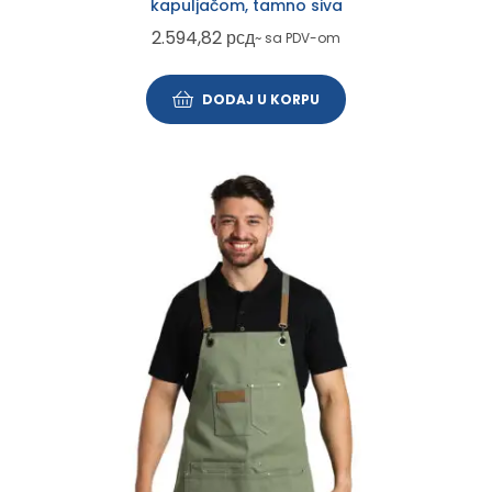
kapuljačom, tamno siva
2.594,82
рсд
~ sa PDV-om
DODAJ U KORPU