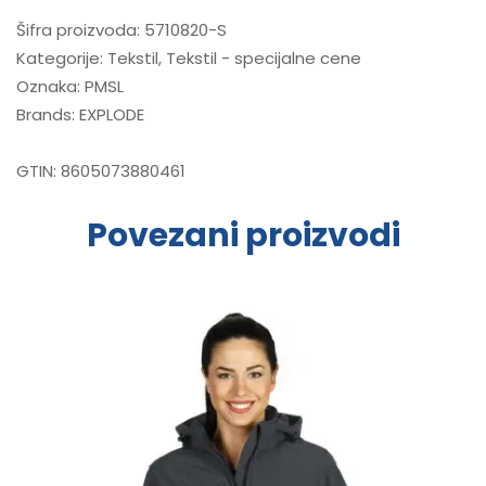
Šifra proizvoda:
5710820-S
Kategorije:
Tekstil
,
Tekstil - specijalne cene
Oznaka:
PMSL
Brands:
EXPLODE
GTIN:
8605073880461
Povezani proizvodi