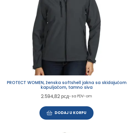
PROTECT WOMEN, ženska softshell jakna sa skidajućom
kapuljačom, tamno siva
2.594,82
рсд
~ sa PDV-om
DODAJ U KORPU