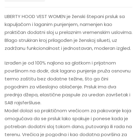
LIBERTY HOOD VEST WOMEN je ženski štepani prsluk sa
kapuljačom i laganim punjenjem, namenjen kao
praktičan dodatni sloj u prelaznim vremenskim uslovima.
Blago strukiran kroj prilagođen je ženskoj silueti, uz
zadržanu funkcionalnost i jednostavan, moderan izgled.
Izrađen je od 100% najlona sa glatkom i prijatnom
površinom na dodir, dok lagano punjenje pruža osnovnu
termo zaštitu bez dodatne težine, što ga čini
pogodnim za višeslojno oblačenje. Prsluk ima dva
prednja džepa, elastične paspule za uredan završetak i
SAB rajsferšluse.
Model dolazi sa praktičnom vrećicom za pakovanje koja
omogućava da se prsluk lako spakuje i ponese kada je
potreban dodatni sloj tokom dana, putovanja ili rada na
terenu. Vrećica je pogodna i kao dodatna površina za