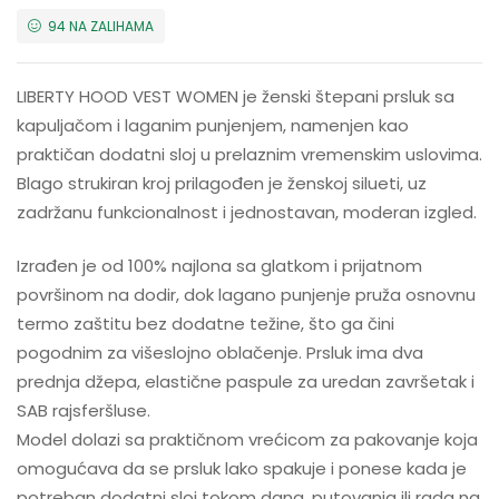
94 NA ZALIHAMA
LIBERTY HOOD VEST WOMEN je ženski štepani prsluk sa
kapuljačom i laganim punjenjem, namenjen kao
praktičan dodatni sloj u prelaznim vremenskim uslovima.
Blago strukiran kroj prilagođen je ženskoj silueti, uz
zadržanu funkcionalnost i jednostavan, moderan izgled.
Izrađen je od 100% najlona sa glatkom i prijatnom
površinom na dodir, dok lagano punjenje pruža osnovnu
termo zaštitu bez dodatne težine, što ga čini
pogodnim za višeslojno oblačenje. Prsluk ima dva
prednja džepa, elastične paspule za uredan završetak i
SAB rajsferšluse.
Model dolazi sa praktičnom vrećicom za pakovanje koja
omogućava da se prsluk lako spakuje i ponese kada je
potreban dodatni sloj tokom dana, putovanja ili rada na