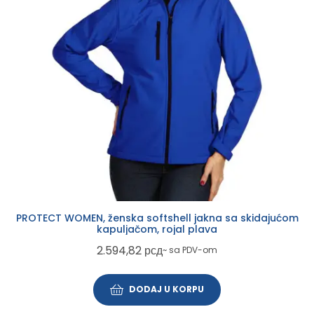
PROTECT WOMEN, ženska softshell jakna sa skidajućom
kapuljačom, rojal plava
2.594,82
рсд
~ sa PDV-om
DODAJ U KORPU