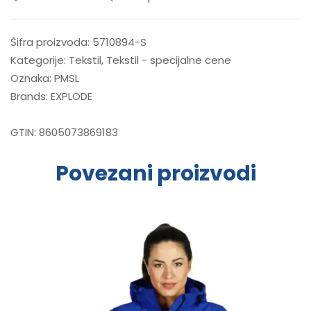
Šifra proizvoda:
5710894-S
Kategorije:
Tekstil
,
Tekstil - specijalne cene
Oznaka:
PMSL
Brands:
EXPLODE
GTIN:
8605073869183
Povezani proizvodi