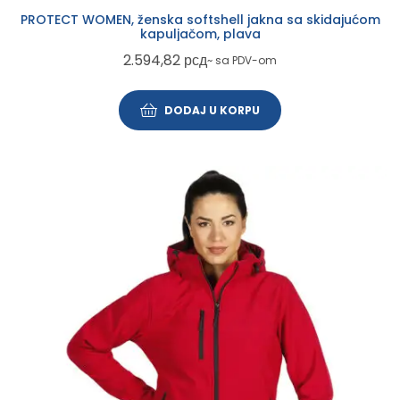
PROTECT WOMEN, ženska softshell jakna sa skidajućom
kapuljačom, plava
2.594,82
рсд
~ sa PDV-om
DODAJ U KORPU