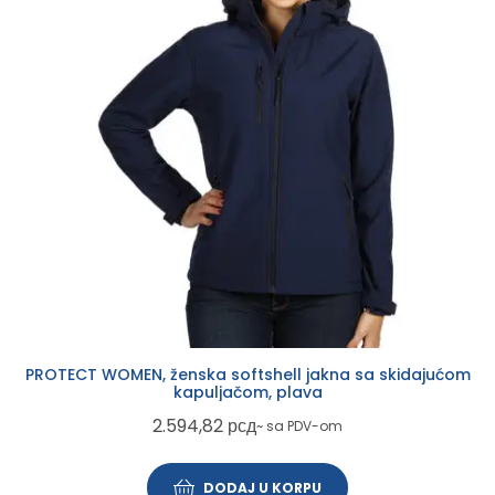
PROTECT WOMEN, ženska softshell jakna sa skidajućom
kapuljačom, plava
2.594,82
рсд
~ sa PDV-om
DODAJ U KORPU