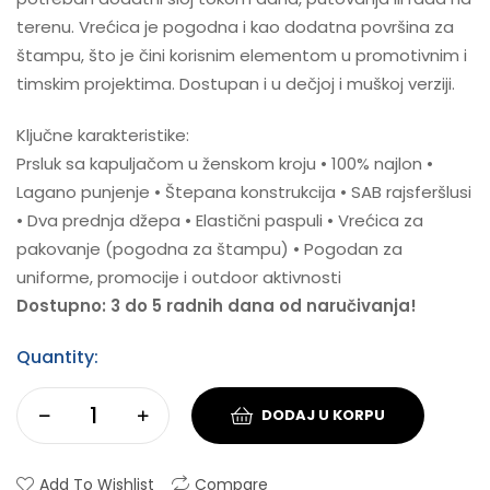
terenu. Vrećica je pogodna i kao dodatna površina za
štampu, što je čini korisnim elementom u promotivnim i
timskim projektima. Dostupan i u dečjoj i muškoj verziji.
Ključne karakteristike:
Prsluk sa kapuljačom u ženskom kroju • 100% najlon •
Lagano punjenje • Štepana konstrukcija • SAB rajsferšlusi
• Dva prednja džepa • Elastični paspuli • Vrećica za
pakovanje (pogodna za štampu) • Pogodan za
uniforme, promocije i outdoor aktivnosti
Dostupno: 3 do 5 radnih dana od naručivanja!
Quantity:
DODAJ U KORPU
Add To Wishlist
Compare