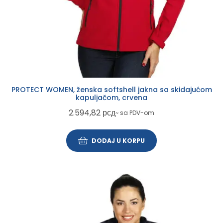
PROTECT WOMEN, ženska softshell jakna sa skidajućom
kapuljačom, crvena
2.594,82
рсд
~ sa PDV-om
DODAJ U KORPU