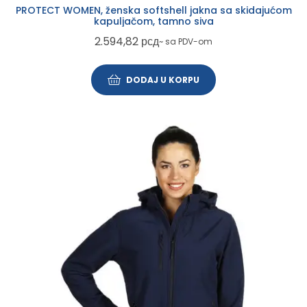
PROTECT WOMEN, ženska softshell jakna sa skidajućom
kapuljačom, tamno siva
2.594,82
рсд
~ sa PDV-om
DODAJ U KORPU