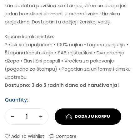
kao dodatna površina za štampu, čime se dobija još
jedan brendirani element u promotivnim i timskim
projektima. Dostupan i u dečjoj i ženskoj verziji.
Ključne karakteristike:
Prsluk sa kapuljačom • 100% najlon • Lagano punjenje •
Štepana konstrukcija • SAB rajsferšlusi • Dva prednja
džepa • Elastični paspuli • Vrećica za pakovanje
(pogodna za štampu) • Pogodan za uniforme i timsku
upotrebu
Dostupno: 3 do 5 radnih dana od naručivanja!
Quantity:
DODAJ U KORPU
Add To Wishlist
Compare