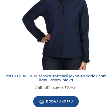
PROTECT WOMEN, ženska softshell jakna sa skidajućom
kapuljačom, plava
2.594,82
рсд
~ sa PDV-om
DODAJ U KORPU