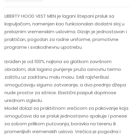
LIBERTY HOOD VEST MEN je lagani štepani prsluk sa
kapuljačom, namenjen kao funkcionalan dodatni sloj u
prelaznim vremenskim uslovima. Dizajn je jednostavan i
praktičan, pogodan za radne uniforme, promotivne
programe i svakodnevnu upotrebu.
Izrađen je od 100% najlona sa glatkom završnom
obradom, dok lagano punjenje pruža osnovnu termo
zaštitu uz zadržanu malu masu. SAB rajsferšlusi
omogućavaju sigurno zatvaranje, a dva prednja džepa
nude prostor za sitnice. Elastični paspuli doprinose
urednom izgledu.
Model dolazi sa praktičnom vrećicom za pakovanje koja
omogućava da se prsluk jednostavno spakuje i ponese
sa sobom prilikom putovanja, boravka na terenu ili
promenljivih vremenskih uslova. Vrećica je pogodna i