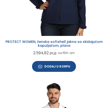
PROTECT WOMEN, ženska softshell jakna sa skidajućom
kapuljačom, plava
2.594,82
рсд
~ sa PDV-om
DODAJ U KORPU