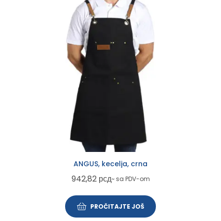
ANGUS, kecelja, crna
942,82
рсд
~ sa PDV-om
PROČITAJTE JOŠ