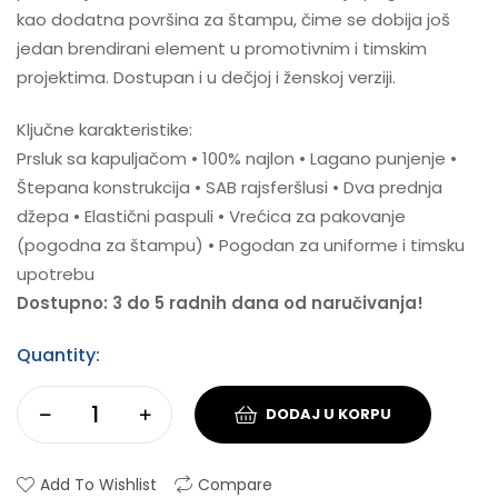
kao dodatna površina za štampu, čime se dobija još
jedan brendirani element u promotivnim i timskim
projektima. Dostupan i u dečjoj i ženskoj verziji.
Ključne karakteristike:
Prsluk sa kapuljačom • 100% najlon • Lagano punjenje •
Štepana konstrukcija • SAB rajsferšlusi • Dva prednja
džepa • Elastični paspuli • Vrećica za pakovanje
(pogodna za štampu) • Pogodan za uniforme i timsku
upotrebu
Dostupno: 3 do 5 radnih dana od naručivanja!
Quantity:
DODAJ U KORPU
Add To Wishlist
Compare