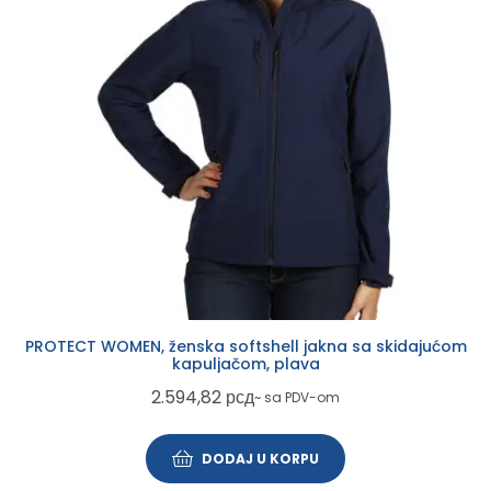
PROTECT WOMEN, ženska softshell jakna sa skidajućom
kapuljačom, plava
2.594,82
рсд
~ sa PDV-om
DODAJ U KORPU