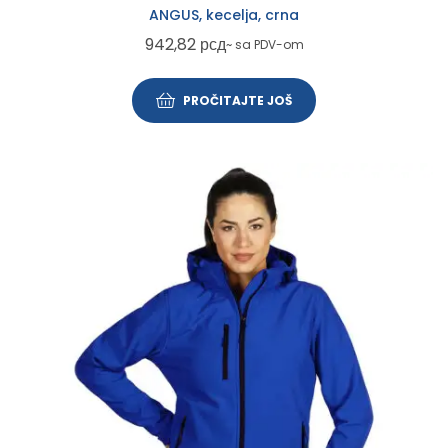
ANGUS, kecelja, crna
942,82
рсд
~ sa PDV-om
PROČITAJTE JOŠ