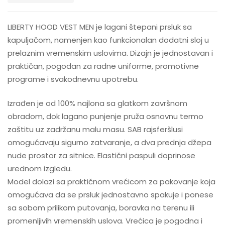
LIBERTY HOOD VEST MEN je lagani štepani prsluk sa
kapuljačom, namenjen kao funkcionalan dodatni sloj u
prelaznim vremenskim uslovima. Dizajn je jednostavan i
praktičan, pogodan za radne uniforme, promotivne
programe i svakodnevnu upotrebu.
Izrađen je od 100% najlona sa glatkom završnom
obradom, dok lagano punjenje pruža osnovnu termo
zaštitu uz zadržanu malu masu. SAB rajsferšlusi
omogućavaju sigurno zatvaranje, a dva prednja džepa
nude prostor za sitnice. Elastični paspuli doprinose
urednom izgledu.
Model dolazi sa praktičnom vrećicom za pakovanje koja
omogućava da se prsluk jednostavno spakuje i ponese
sa sobom prilikom putovanja, boravka na terenu ili
promenljivih vremenskih uslova. Vrećica je pogodna i