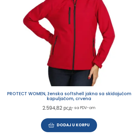
PROTECT WOMEN, ženska softshell jakna sa skidajućom
kapuljačom, crvena
2.594,82
рсд
~ sa PDV-om
DODAJ U KORPU