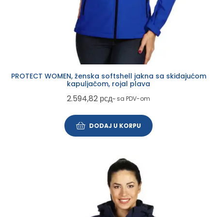
PROTECT WOMEN, ženska softshell jakna sa skidajućom
kapuljačom, rojal plava
2.594,82
рсд
~ sa PDV-om
DODAJ U KORPU