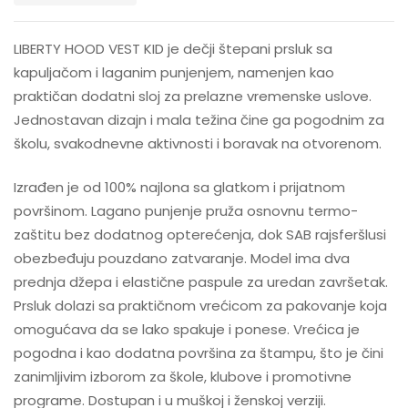
LIBERTY HOOD VEST KID je dečji štepani prsluk sa
kapuljačom i laganim punjenjem, namenjen kao
praktičan dodatni sloj za prelazne vremenske uslove.
Jednostavan dizajn i mala težina čine ga pogodnim za
školu, svakodnevne aktivnosti i boravak na otvorenom.
Izrađen je od 100% najlona sa glatkom i prijatnom
površinom. Lagano punjenje pruža osnovnu termo-
zaštitu bez dodatnog opterećenja, dok SAB rajsferšlusi
obezbeđuju pouzdano zatvaranje. Model ima dva
prednja džepa i elastične paspule za uredan završetak.
Prsluk dolazi sa praktičnom vrećicom za pakovanje koja
omogućava da se lako spakuje i ponese. Vrećica je
pogodna i kao dodatna površina za štampu, što je čini
zanimljivim izborom za škole, klubove i promotivne
programe. Dostupan i u muškoj i ženskoj verziji.