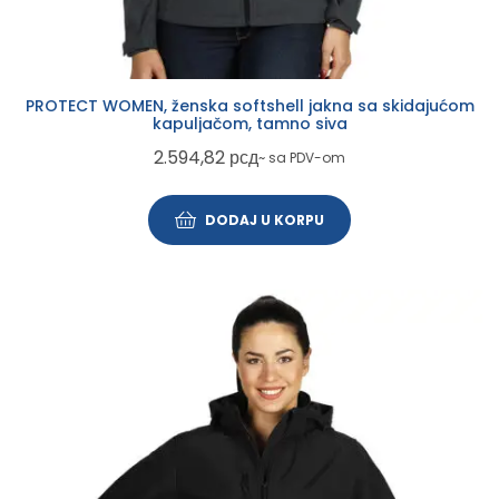
PROTECT WOMEN, ženska softshell jakna sa skidajućom
kapuljačom, tamno siva
2.594,82
рсд
~ sa PDV-om
DODAJ U KORPU