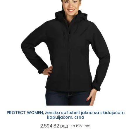
PROTECT WOMEN, ženska softshell jakna sa skidajućom
kapuljačom, crna
2.594,82
рсд
~ sa PDV-om