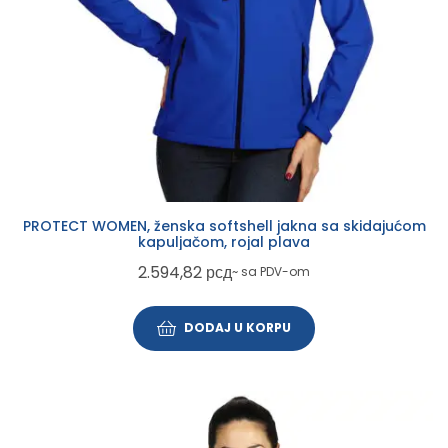
PROTECT WOMEN, ženska softshell jakna sa skidajućom
kapuljačom, rojal plava
2.594,82
рсд
~ sa PDV-om
DODAJ U KORPU