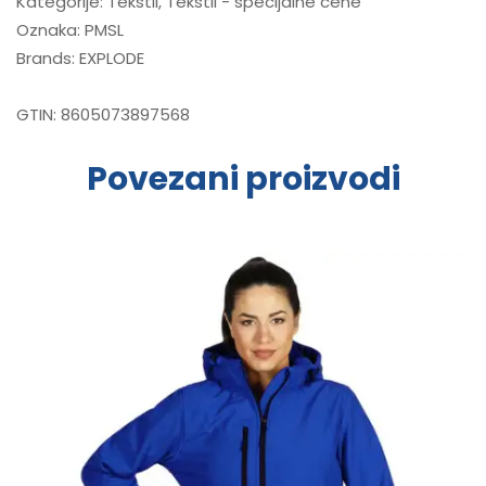
Kategorije:
Tekstil
,
Tekstil - specijalne cene
Oznaka:
PMSL
Brands:
EXPLODE
GTIN:
8605073897568
Povezani proizvodi