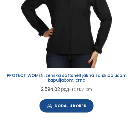
PROTECT WOMEN, ženska softshell jakna sa skidajućom
kapuljačom, crna
2.594,82
рсд
~ sa PDV-om
DODAJ U KORPU