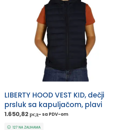
LIBERTY HOOD VEST KID, dečji
prsluk sa kapuljačom, plavi
1.650,82
рсд
~ sa PDV-om
127 NA ZALIHAMA