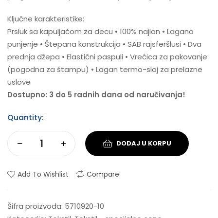
Ključne karakteristike:
Prsluk sa kapuljačom za decu • 100% najlon • Lagano
punjenje • Štepana konstrukcija • SAB rajsferšlusi • Dva
prednja džepa • Elastični paspuli • Vrećica za pakovanje
(pogodna za štampu) • Lagan termo-sloj za prelazne
uslove
Dostupno: 3 do 5 radnih dana od naručivanja!
Quantity:
DODAJ U KORPU
Add To Wishlist
Compare
Šifra proizvoda:
5710920-10