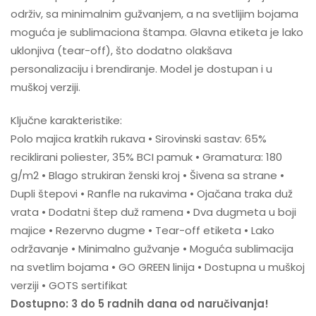
održiv, sa minimalnim gužvanjem, a na svetlijim bojama
moguća je sublimaciona štampa. Glavna etiketa je lako
uklonjiva (tear-off), što dodatno olakšava
personalizaciju i brendiranje. Model je dostupan i u
muškoj verziji.
Ključne karakteristike:
Polo majica kratkih rukava • Sirovinski sastav: 65%
reciklirani poliester, 35% BCI pamuk • Gramatura: 180
g/m2 • Blago strukiran ženski kroj • Šivena sa strane •
Dupli štepovi • Ranfle na rukavima • Ojačana traka duž
vrata • Dodatni štep duž ramena • Dva dugmeta u boji
majice • Rezervno dugme • Tear-off etiketa • Lako
održavanje • Minimalno gužvanje • Moguća sublimacija
na svetlim bojama • GO GREEN linija • Dostupna u muškoj
verziji • GOTS sertifikat
Dostupno: 3 do 5 radnih dana od naručivanja!