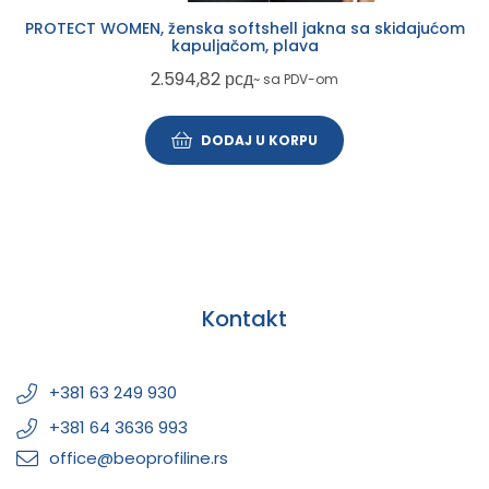
PROTECT WOMEN, ženska softshell jakna sa skidajućom
kapuljačom, plava
2.594,82
рсд
~ sa PDV-om
DODAJ U KORPU
Kontakt
+381 63 249 930
+381 64 3636 993
office@beoprofiline.rs