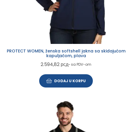
PROTECT WOMEN, ženska softshell jakna sa skidajućom
kapuljačom, plava
2.594,82
рсд
~ sa PDV-om
DODAJ U KORPU