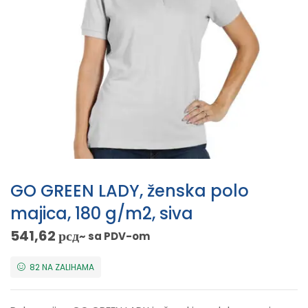
GO GREEN LADY, ženska polo
majica, 180 g/m2, siva
541,62
рсд
~ sa PDV-om
82 NA ZALIHAMA