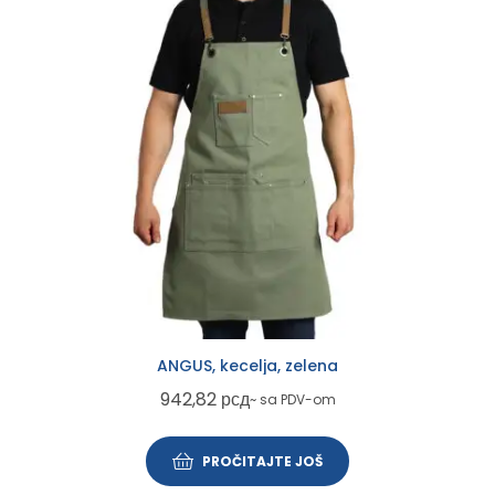
ANGUS, kecelja, zelena
942,82
рсд
~ sa PDV-om
PROČITAJTE JOŠ