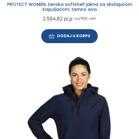
PROTECT WOMEN, ženska softshell jakna sa skidajućom
kapuljačom, tamno siva
2.594,82
рсд
~ sa PDV-om
DODAJ U KORPU