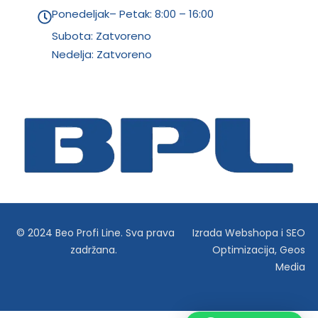
Ponedeljak– Petak: 8:00 – 16:00
Subota: Zatvoreno
Nedelja: Zatvoreno
© 2024 Beo Profi Line. Sva prava
Izrada Webshopa
i
SEO
zadržana.
Optimizacija
,
Geos
Media