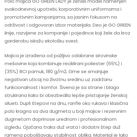
Polo majica GO GREEN LADY je ženski model namenjen
svakodnevnoj upotrebi, korporativnim uniformama i
promotivnim kampanjama, sa jasnim fokusom na
održivost i odgovoran izbor materijala. Deo je GO GREEN
linije, razvijene za kompanije i pojedince koji žele da kroz
garderobu iskažu ekološku svest.
Majica je izrađena od pažljivo odabrane sirovinske
mešavine koja kombinuje reciklirani poliester (65%) i
(35%) BCI pamuk, 180 g/m2, čime se smanjuje
negativan uticaj na životnu sredinu uz zadržanu
funkcionalnost i komfor. Šivena je sa strane i blago
strukirana kako bi obezbedila lepše pristajanje ženskoj
silueti. Dupli štepovi na dnu, ranfle oko rukava i klasična
polo kragna sa dva dugmeta u boji majice i rezervnim
dugmetom doprinose urednom i profesionalnom
izgledu. Ojačana traka duž vrata i dodatni štep duž
ramena poboljšavaju stabilnost oblika. Materijal je lako