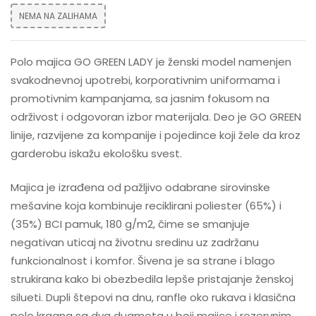
NEMA NA ZALIHAMA
Polo majica GO GREEN LADY je ženski model namenjen
svakodnevnoj upotrebi, korporativnim uniformama i
promotivnim kampanjama, sa jasnim fokusom na
održivost i odgovoran izbor materijala. Deo je GO GREEN
linije, razvijene za kompanije i pojedince koji žele da kroz
garderobu iskažu ekološku svest.
Majica je izrađena od pažljivo odabrane sirovinske
mešavine koja kombinuje reciklirani poliester (65%) i
(35%) BCI pamuk, 180 g/m2, čime se smanjuje
negativan uticaj na životnu sredinu uz zadržanu
funkcionalnost i komfor. Šivena je sa strane i blago
strukirana kako bi obezbedila lepše pristajanje ženskoj
silueti. Dupli štepovi na dnu, ranfle oko rukava i klasična
polo kragna sa dva dugmeta u boji majice i rezervnim