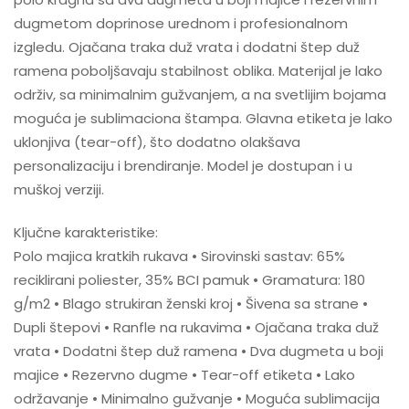
dugmetom doprinose urednom i profesionalnom
izgledu. Ojačana traka duž vrata i dodatni štep duž
ramena poboljšavaju stabilnost oblika. Materijal je lako
održiv, sa minimalnim gužvanjem, a na svetlijim bojama
moguća je sublimaciona štampa. Glavna etiketa je lako
uklonjiva (tear-off), što dodatno olakšava
personalizaciju i brendiranje. Model je dostupan i u
muškoj verziji.
Ključne karakteristike:
Polo majica kratkih rukava • Sirovinski sastav: 65%
reciklirani poliester, 35% BCI pamuk • Gramatura: 180
g/m2 • Blago strukiran ženski kroj • Šivena sa strane •
Dupli štepovi • Ranfle na rukavima • Ojačana traka duž
vrata • Dodatni štep duž ramena • Dva dugmeta u boji
majice • Rezervno dugme • Tear-off etiketa • Lako
održavanje • Minimalno gužvanje • Moguća sublimacija