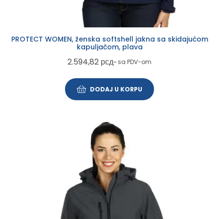
PROTECT WOMEN, ženska softshell jakna sa skidajućom
kapuljačom, plava
2.594,82
рсд
~ sa PDV-om
DODAJ U KORPU