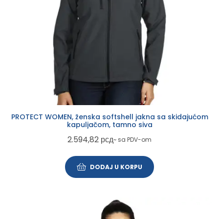
PROTECT WOMEN, ženska softshell jakna sa skidajućom
kapuljačom, tamno siva
2.594,82
рсд
~ sa PDV-om
DODAJ U KORPU