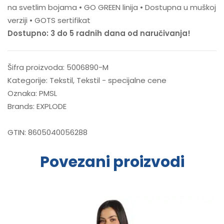
na svetlim bojama • GO GREEN linija • Dostupna u muškoj
verziji • GOTS sertifikat
Dostupno: 3 do 5 radnih dana od naručivanja!
Šifra proizvoda:
5006890-M
Kategorije:
Tekstil
,
Tekstil - specijalne cene
Oznaka:
PMSL
Brands:
EXPLODE
GTIN:
8605040056288
Povezani proizvodi