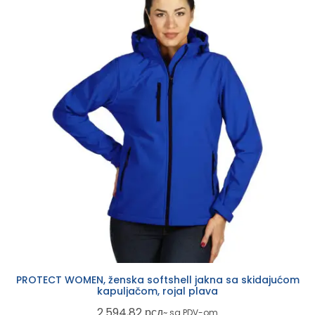
PROTECT WOMEN, ženska softshell jakna sa skidajućom
kapuljačom, rojal plava
2.594,82
рсд
~ sa PDV-om