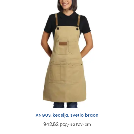
ANGUS, kecelja, svetlo braon
942,82
рсд
~ sa PDV-om