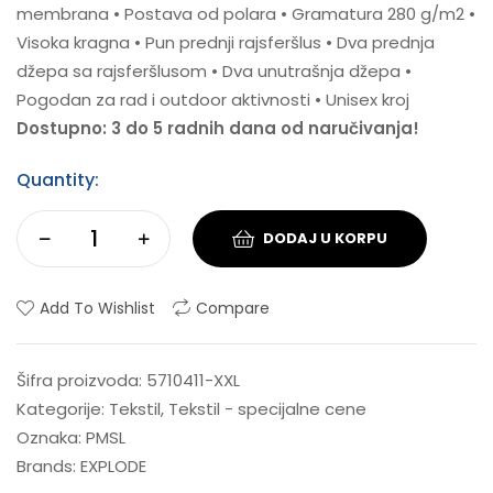
membrana • Postava od polara • Gramatura 280 g/m2 •
Visoka kragna • Pun prednji rajsferšlus • Dva prednja
džepa sa rajsferšlusom • Dva unutrašnja džepa •
Pogodan za rad i outdoor aktivnosti • Unisex kroj
Dostupno: 3 do 5 radnih dana od naručivanja!
Quantity:
DODAJ U KORPU
Add To Wishlist
Compare
Šifra proizvoda:
5710411-XXL
Kategorije:
Tekstil
,
Tekstil - specijalne cene
Oznaka:
PMSL
Brands:
EXPLODE