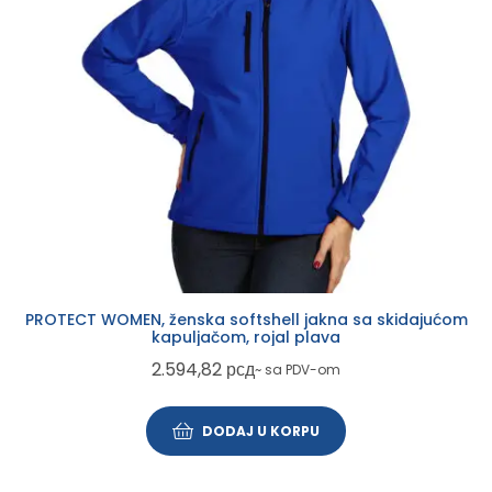
PROTECT WOMEN, ženska softshell jakna sa skidajućom
kapuljačom, rojal plava
2.594,82
рсд
~ sa PDV-om
DODAJ U KORPU