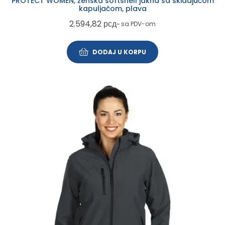
PROTECT WOMEN, ženska softshell jakna sa skidajućom
kapuljačom, plava
2.594,82
рсд
~ sa PDV-om
DODAJ U KORPU