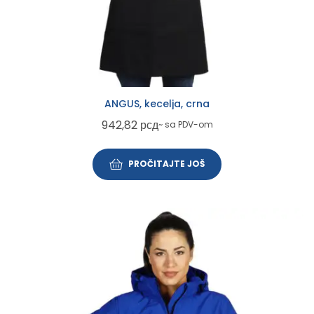
ANGUS, kecelja, crna
942,82
рсд
~ sa PDV-om
PROČITAJTE JOŠ