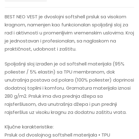
BEST NEO VEST je dvoslojni softshell prsluk sa visokom
kragnom, namenjen kao funkcionalan spoljašnji sloj za
rad i aktivnosti u promenljivim vremenskim uslovima. Kroj
je jednostavan i profesionalan, sa naglaskom na
praktičnost, udobnost i zaštitu.
Spoljašnji sloj izrađen je od softshell materijala (95%
poliester / 5% elastin) sa TPU membranom, dok
unutrašnja postava od polara (100% poliester) doprinosi
dodatnoj toplini i komforu. Gramatura materijala iznosi
280 g/m2. Prsluk ima dva prednja džepa sa
rajsferšlusom, dva unutrašnja džepa i pun prednji
rajsferšlus uz visoku kragnu za dodatnu zaštitu vrata.
Ključne karakteristike:
Prsluk od dvoslojnog softshell materijala • TPU