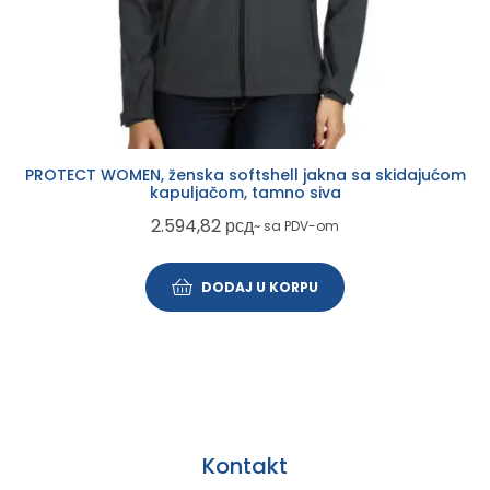
PROTECT WOMEN, ženska softshell jakna sa skidajućom
kapuljačom, tamno siva
2.594,82
рсд
~ sa PDV-om
DODAJ U KORPU
Kontakt