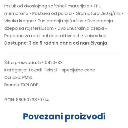
Prsluk od dvoslojnog softshell materijala • TPU
membrana • Postava od polara • Gramatura 280 g/m2 •
Visoka kragna • Pun prednji rajsferšlus • Dva prednja
džepa sa rajsferšlusom • Dva unutrašnja džepa •
Pogodan za rad i outdoor aktivnosti • Unisex kroj
Dostupno: 3 do 5 radnih dana od naručivanja!
Šifra proizvoda:
5710420-3XL
Kategorije:
Tekstil
,
Tekstil - specijalne cene
Oznaka:
PMSL
Brands:
EXPLODE
GTIN:
8605073870714
Povezani proizvodi