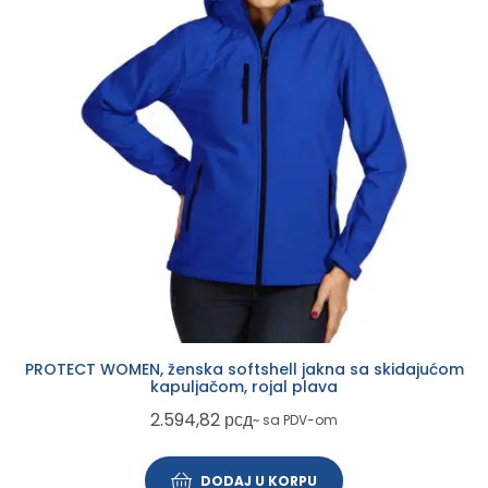
PROTECT WOMEN, ženska softshell jakna sa skidajućom
kapuljačom, rojal plava
2.594,82
рсд
~ sa PDV-om
DODAJ U KORPU