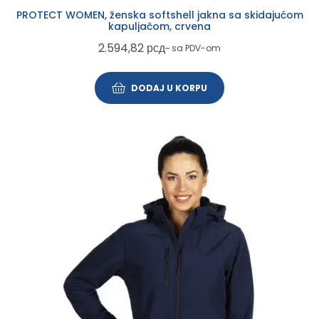
PROTECT WOMEN, ženska softshell jakna sa skidajućom
kapuljačom, crvena
2.594,82
рсд
~ sa PDV-om
DODAJ U KORPU