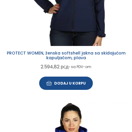
PROTECT WOMEN, ženska softshell jakna sa skidajućom
kapuljačom, plava
2.594,82
рсд
~ sa PDV-om
DODAJ U KORPU