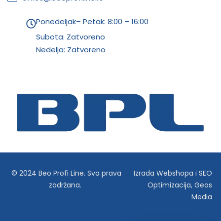
Ponedeljak– Petak: 8:00 – 16:00
Subota: Zatvoreno
Nedelja: Zatvoreno
© 2024 Beo Profi Line. Sva prava
Izrada Webshopa
i
SEO
zadržana.
Optimizacija
,
Geos
Media