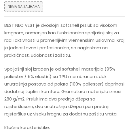
NEMA NA ZALIHAMA
BEST NEO VEST je dvoslojni softshell prsluk sa visokom
kragnom, namenjen kao funkcionalan spoljašnji sloj za
rad i aktivnosti u promenljivim vremenskim uslovima. Kroj
je jednostavan i profesionalan, sa naglaskom na
praktičnost, udobnost i zaštitu.
Spoljašnji sloj izrađen je od softshell materijala (95%
poliester / 5% elastin) sa TPU membranom, dok
unutrašnja postava od polara (100% poliester) doprinosi
dodatnoj toplini i komforu. Gramatura materijala iznosi
280 g/m2. Prsluk ima dva prednja džepa sa
rajsferšlusom, dva unutrašnja džepa i pun prednji
rajsferšlus uz visoku kragnu za dodatnu zaštitu vrata.
Ključne karakteristike: