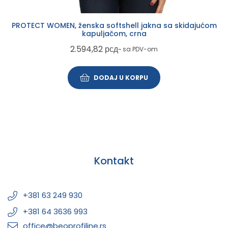
PROTECT WOMEN, ženska softshell jakna sa skidajućom
kapuljačom, crna
2.594,82
рсд
~ sa PDV-om
DODAJ U KORPU
Kontakt
+381 63 249 930
+381 64 3636 993
office@beoprofiline.rs