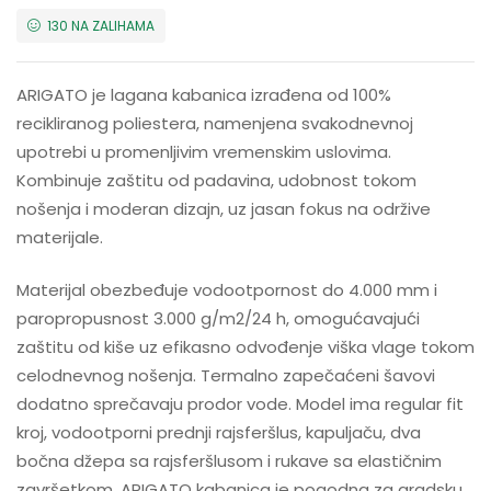
130 NA ZALIHAMA
ARIGATO je lagana kabanica izrađena od 100%
recikliranog poliestera, namenjena svakodnevnoj
upotrebi u promenljivim vremenskim uslovima.
Kombinuje zaštitu od padavina, udobnost tokom
nošenja i moderan dizajn, uz jasan fokus na održive
materijale.
Materijal obezbeđuje vodootpornost do 4.000 mm i
paropropusnost 3.000 g/m2/24 h, omogućavajući
zaštitu od kiše uz efikasno odvođenje viška vlage tokom
celodnevnog nošenja. Termalno zapečaćeni šavovi
dodatno sprečavaju prodor vode. Model ima regular fit
kroj, vodootporni prednji rajsferšlus, kapuljaču, dva
bočna džepa sa rajsferšlusom i rukave sa elastičnim
završetkom. ARIGATO kabanica je pogodna za gradsku