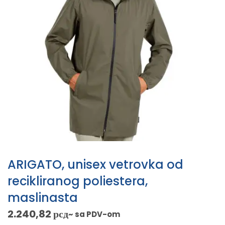
ARIGATO, unisex vetrovka od
recikliranog poliestera,
maslinasta
2.240,82
рсд
~ sa PDV-om