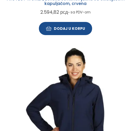
kapuljačom, crvena
2.594,82
рсд
~ sa PDV-om
DODAJ U KORPU