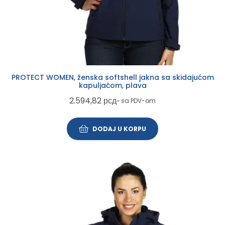
PROTECT WOMEN, ženska softshell jakna sa skidajućom
kapuljačom, plava
2.594,82
рсд
~ sa PDV-om
DODAJ U KORPU