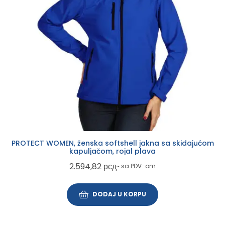
PROTECT WOMEN, ženska softshell jakna sa skidajućom
kapuljačom, rojal plava
2.594,82
рсд
~ sa PDV-om
DODAJ U KORPU