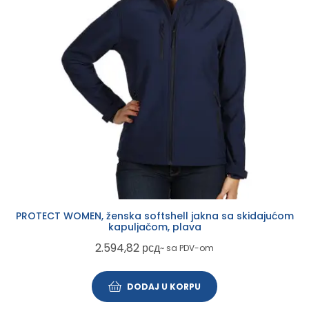
PROTECT WOMEN, ženska softshell jakna sa skidajućom
kapuljačom, plava
2.594,82
рсд
~ sa PDV-om
DODAJ U KORPU