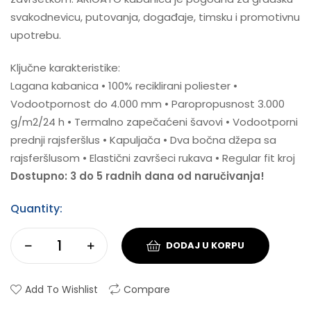
svakodnevicu, putovanja, događaje, timsku i promotivnu
upotrebu.
Ključne karakteristike:
Lagana kabanica • 100% reciklirani poliester •
Vodootpornost do 4.000 mm • Paropropusnost 3.000
g/m2/24 h • Termalno zapečaćeni šavovi • Vodootporni
prednji rajsferšlus • Kapuljača • Dva bočna džepa sa
rajsferšlusom • Elastični završeci rukava • Regular fit kroj
Dostupno: 3 do 5 radnih dana od naručivanja!
Quantity:
DODAJ U KORPU
Add To Wishlist
Compare